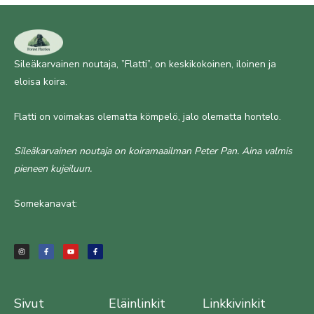
Sileäkarvainen noutaja, ”Flatti”, on keskikokoinen, iloinen ja
eloisa koira.
Flatti on voimakas olematta kömpelö, jalo olematta hontelo.
Sileäkarvainen noutaja on koiramaailman Peter Pan. Aina valmis
pieneen kujeiluun.
Somekanavat:
I
F
Y
F
n
a
o
a
s
c
u
c
t
e
t
e
a
b
u
b
g
o
b
o
r
o
e
o
a
k
k
m
-
-
f
f
Sivut
Eläinlinkit
Linkkivinkit