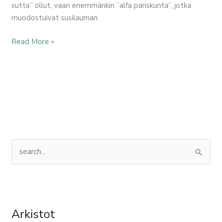
sutta” ollut, vaan enemmänkin ”alfa pariskunta”, jotka
muodostuivat susilauman
Read More »
a
k
r
a
s
k
t
e
i
e
a
s
g
r
t
o
Arkistot
c
o
r