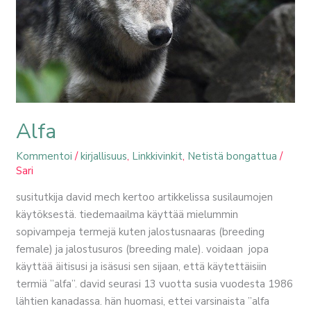
Alfa
Kommentoi
/
kirjallisuus
,
Linkkivinkit
,
Netistä bongattua
/
Sari
susitutkija david mech kertoo artikkelissa susilaumojen
käytöksestä. tiedemaailma käyttää mielummin
sopivampeja termejä kuten jalostusnaaras (breeding
female) ja jalostusuros (breeding male). voidaan jopa
käyttää äitisusi ja isäsusi sen sijaan, että käytettäisiin
termiä ”alfa”. david seurasi 13 vuotta susia vuodesta 1986
lähtien kanadassa. hän huomasi, ettei varsinaista ”alfa