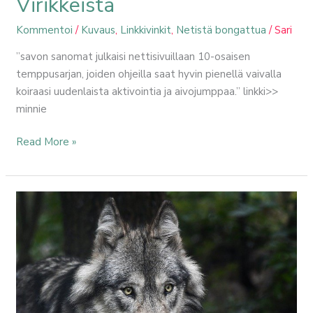
Virikkeistä
Kommentoi
/
Kuvaus
,
Linkkivinkit
,
Netistä bongattua
/
Sari
”savon sanomat julkaisi nettisivuillaan 10-osaisen
temppusarjan, joiden ohjeilla saat hyvin pienellä vaivalla
koiraasi uudenlaista aktivointia ja aivojumppaa.” linkki>>
minnie
Read More »
Alfa