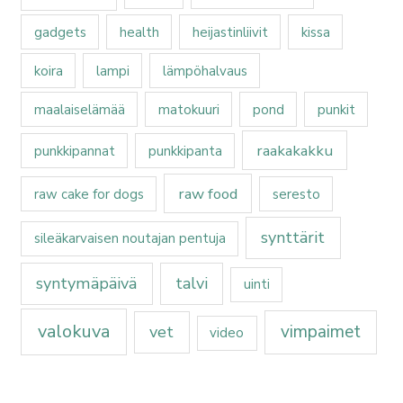
gadgets
health
heijastinliivit
kissa
koira
lampi
lämpöhalvaus
maalaiselämää
matokuuri
pond
punkit
raakakakku
punkkipannat
punkkipanta
raw food
raw cake for dogs
seresto
synttärit
sileäkarvaisen noutajan pentuja
syntymäpäivä
talvi
uinti
valokuva
vimpaimet
vet
video