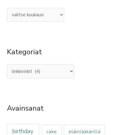
h
t
i
f
a
o
t
r
:
Kategoriat
Avainsanat
birthday
cake
eläinlääkärillä