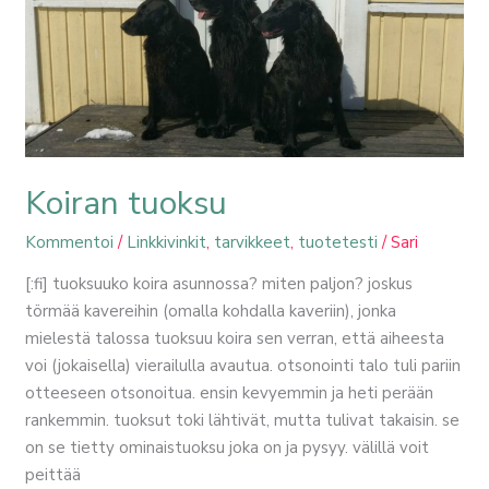
tuoksu
Koiran tuoksu
Kommentoi
/
Linkkivinkit
,
tarvikkeet
,
tuotetesti
/
Sari
[:fi] tuoksuuko koira asunnossa? miten paljon? joskus
törmää kavereihin (omalla kohdalla kaveriin), jonka
mielestä talossa tuoksuu koira sen verran, että aiheesta
voi (jokaisella) vierailulla avautua. otsonointi talo tuli pariin
otteeseen otsonoitua. ensin kevyemmin ja heti perään
rankemmin. tuoksut toki lähtivät, mutta tulivat takaisin. se
on se tietty ominaistuoksu joka on ja pysyy. välillä voit
peittää