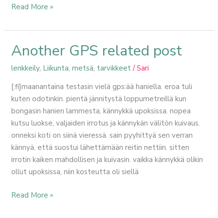
Read More »
Another GPS related post
Another
GPS
lenkkeily
,
Liikunta
,
metsä
,
tarvikkeet
/
Sari
related
post
[:fi]maanantaina testasin vielä gps:ää haniella. eroa tuli
kuten odotinkin. pientä jännitystä loppumetreillä kun
bongasin hanien lammesta, kännykkä upoksissa. nopea
kutsu luokse, valjaiden irrotus ja kännykän välitön kuivaus.
onneksi koti on siinä vieressä. sain pyyhittyä sen verran
kännyä, että suostui lähettämään reitin nettiin. sitten
irrotin kaiken mahdollisen ja kuivasin. vaikka kännykkä olikin
ollut upoksissa, niin kosteutta oli siellä
Read More »