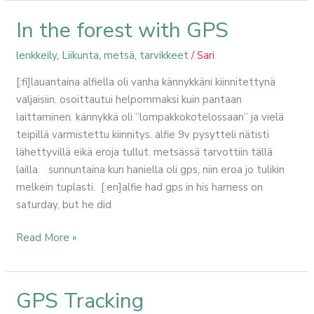
In the forest with GPS
In
the
lenkkeily
,
Liikunta
,
metsä
,
tarvikkeet
/
Sari
forest
with
[:fi]lauantaina alfiella oli vanha kännykkäni kiinnitettynä
GPS
valjaisiin. osoittautui helpommaksi kuin pantaan
laittaminen. kännykkä oli ”lompakkokotelossaan” ja vielä
teipillä varmistettu kiinnitys. alfie 9v pysytteli nätisti
lähettyvillä eikä eroja tullut. metsässä tarvottiin tällä
lailla. sunnuntaina kun haniella oli gps, niin eroa jo tulikin
melkein tuplasti. [:en]alfie had gps in his harness on
saturday, but he did
Read More »
GPS Tracking
GPS
Tracking