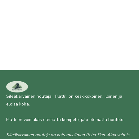
Sileäkarvainen noutaja, ”Flatti”, on keskikokoinen, iloinen ja
eloisa koira.
Flatti on voimakas olematta kömpelö, jalo olematta hontelo.
Sileäkarvainen noutaja on koiramaailman Peter Pan. Aina valmis