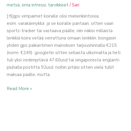
metsä
,
oma intressi
,
tarvikkeet
/
Sari
[:fi]gps vimpaimet koiralle olisi mielenkiintoisia.
esim. varakännykkä ja se koiralle pantaan. sitten vaan
sports-tracker tai vastaava päälle, niin näkisi millaista
lenkkiä koira vetää verrattuna omaan lenkkiin. bongasin
yhden gps paikantimen mainoksen tarjoushinnalla €215
(norm. €249). googletin sitten sellaista ulkomailta ja heti
tuli yksi vedenpitävä 47.60usd tai singaporesta englanti-
piuhalla postitta 92usd. noihin pitäisi sitten vielä tullit
maksaa päälle, mutta
Read More »