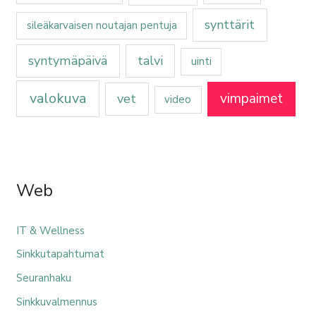
synttärit
sileäkarvaisen noutajan pentuja
syntymäpäivä
talvi
uinti
valokuva
vimpaimet
vet
video
Web
IT & Wellness
Sinkkutapahtumat
Seuranhaku
Sinkkuvalmennus