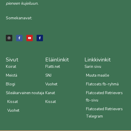
pieneen kujeiluun.
Somekanavat:
I
F
Y
F
n
a
o
a
s
c
u
c
t
e
t
e
a
b
u
b
g
o
b
o
r
o
e
o
a
k
k
m
-
-
f
f
Sivut
Eläinlinkit
Linkkivinkit
Koirat
Flatti.net
Sarin sivu
Meistä
SNJ
Muuta maalle
Blogi
Vuohet
Flatcoats fb-ryhmä
Sileäkarvainen noutaja
Kanat
Flatcoated Retrievers
fb-sivu
Kissat
Kissat
Flatcoated Retrievers
Vuohet
Telegram