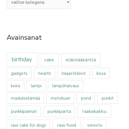
Avainsanat
birthday
cake
eläinlääkärillä
gadgets
health
heijastinliivit
kissa
koira
lampi
lämpöhalvaus
maalaiselämää
matokuuri
pond
punkit
raakakakku
punkkipannat
punkkipanta
raw food
raw cake for dogs
seresto