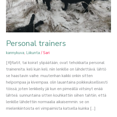
Personal trainers
kannykuva
,
Liikunta
/
Sari
[:fi]flatit, tai koirat ylipäätään, ovat tehokkaita personal
trainereita. keli kuin keli, niin lenkille on lähdettävä. lähtö
se haastavin vaihe. muutenhan kaikki onkin sitten
helpompaa ja kivempaa. olin lauantaina poikkeuksellisesti
töissä, joten lenkkeily jäi kun en pimeällä viitsinyt enää
lähteä. sunnuntaina sitten kouhkattiin siihen tahtiin, että
lenkille lähdettiin normaalia aikaisemmin. se on
mielenkiintoista eri vimpaimista katsella kuinka […]