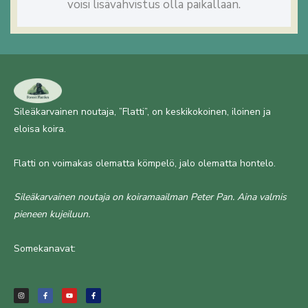
voisi lisävahvistus olla paikallaan.
Sileäkarvainen noutaja, ”Flatti”, on keskikokoinen, iloinen ja
eloisa koira.
Flatti on voimakas olematta kömpelö, jalo olematta hontelo.
Sileäkarvainen noutaja on koiramaailman Peter Pan. Aina valmis
pieneen kujeiluun.
Somekanavat:
I
F
Y
F
n
a
o
a
s
c
u
c
t
e
t
e
a
b
u
b