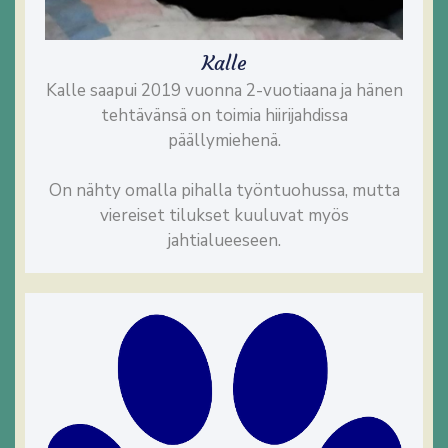
Kalle
Kalle saapui 2019 vuonna 2-vuotiaana ja hänen
tehtävänsä on toimia hiirijahdissa
päällymiehenä.
On nähty omalla pihalla työntuohussa, mutta
viereiset tilukset kuuluvat myös
jahtialueeseen.