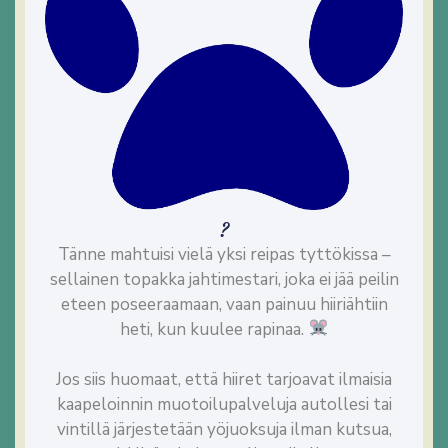
?
Tänne mahtuisi vielä yksi reipas tyttökissa –
sellainen topakka jahtimestari, joka ei jää peilin
eteen poseeraamaan, vaan painuu hiiriähtiin
heti, kun kuulee rapinaa.
Jos siis huomaat, että hiiret tarjoavat ilmaisia
kaapeloinnin muotoilupalveluja autollesi tai
vintillä järjestetään yöjuoksuja ilman kutsua,