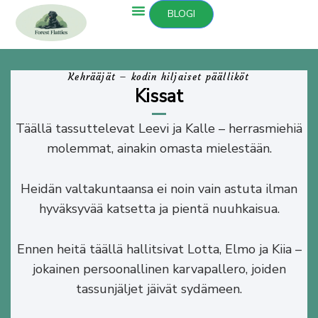
Siirry
BLOGI
sisältöön
Kehrääjät – kodin hiljaiset päälliköt
Kissat
Täällä tassuttelevat Leevi ja Kalle – herrasmiehiä
molemmat, ainakin omasta mielestään.
Heidän valtakuntaansa ei noin vain astuta ilman
hyväksyvää katsetta ja pientä nuuhkaisua.
Ennen heitä täällä hallitsivat Lotta, Elmo ja Kiia –
jokainen persoonallinen karvapallero, joiden
tassunjäljet jäivät sydämeen.