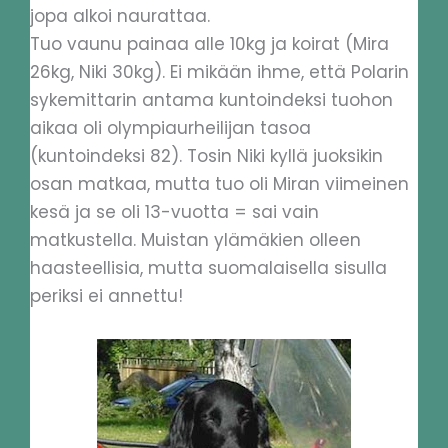
jopa alkoi naurattaa.
Tuo vaunu painaa alle 10kg ja koirat (Mira
26kg, Niki 30kg). Ei mikään ihme, että Polarin
sykemittarin antama kuntoindeksi tuohon
aikaa oli olympiaurheilijan tasoa
(kuntoindeksi 82). Tosin Niki kyllä juoksikin
osan matkaa, mutta tuo oli Miran viimeinen
kesä ja se oli 13-vuotta = sai vain
matkustella. Muistan ylämäkien olleen
haasteellisia, mutta suomalaisella sisulla
periksi ei annettu!