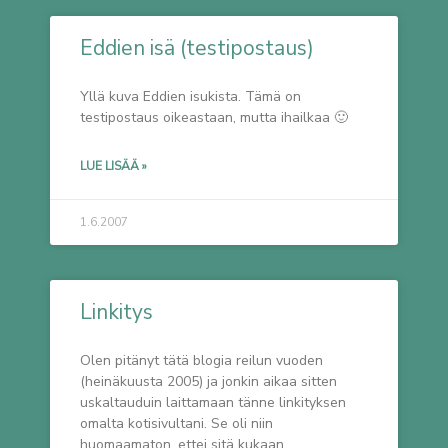
Eddien isä (testipostaus)
Yllä kuva Eddien isukista. Tämä on
testipostaus oikeastaan, mutta ihailkaa 🙂
LUE LISÄÄ »
1.6.2007
Linkitys
Olen pitänyt tätä blogia reilun vuoden
(heinäkuusta 2005) ja jonkin aikaa sitten
uskaltauduin laittamaan tänne linkityksen
omalta kotisivultani. Se oli niin
huomaamaton, ettei sitä kukaan