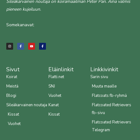
Sileäkarvainen noutaja on koiramaailman Peter Pan. Aina valmis
pieneen kujeiluun.
Somekanavat:
I
F
Y
F
n
a
o
a
s
c
u
c
t
e
t
e
a
b
u
b
g
o
b
o
r
o
e
o
a
k
k
m
-
-
f
f
Sivut
Eläinlinkit
Linkkivinkit
Koirat
Flatti.net
Sarin sivu
Meistä
SNJ
Muuta maalle
Blogi
Vuohet
Flatcoats fb-ryhmä
Sileäkarvainen noutaja
Kanat
Flatcoated Retrievers
fb-sivu
Kissat
Kissat
Flatcoated Retrievers
Vuohet
Telegram