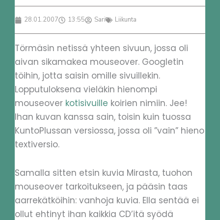
28.01.2007
13:55
Sari
Liikunta
Törmäsin netissä yhteen sivuun, jossa oli
aivan sikamakea mouseover. Googletin
töihin, jotta saisin omille sivuillekin.
Lopputuloksena vieläkin hienompi
mouseover
kotisivuille
koirien nimiin. Jee!
Ihan kuvan kanssa sain, toisin kuin tuossa
KuntoPlussan versiossa, jossa oli ”vain” hieno
textiversio.
Samalla sitten etsin kuvia Mirasta, tuohon
mouseover tarkoitukseen, ja pääsin taas
aarrekätköihin: vanhoja kuvia. Ella sentää ei
ollut ehtinyt ihan kaikkia CD’itä syödä