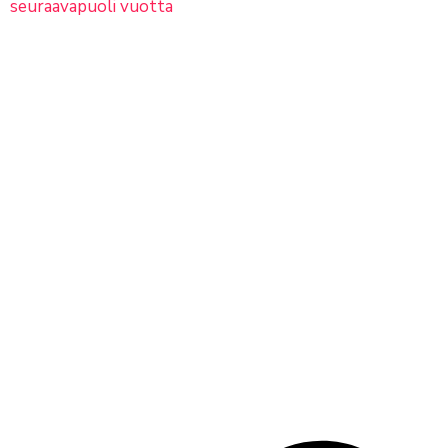
seuraava
puoli vuotta