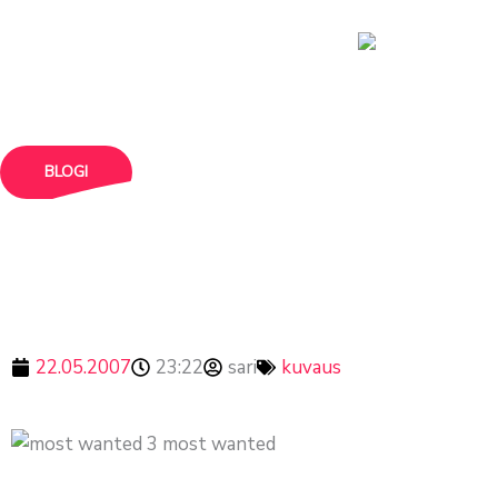
siirry
sisältöön
BLOGI
most wanted
22.05.2007
23:22
sari
kuvaus