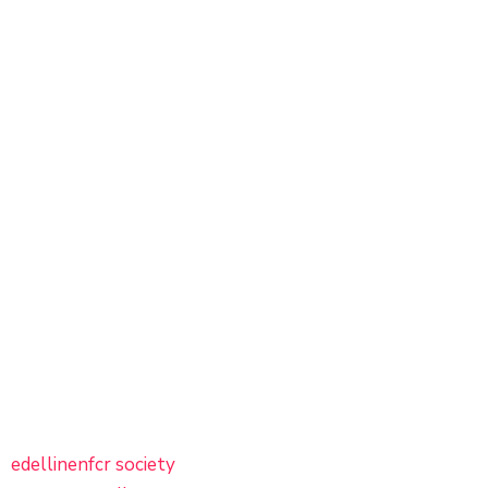
edellinen
fcr society