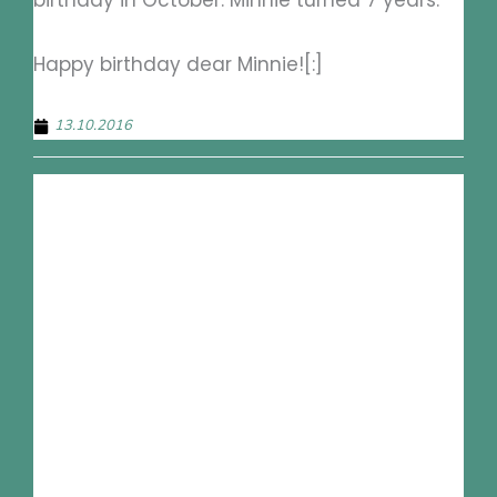
Happy birthday dear Minnie![:]
13.10.2016