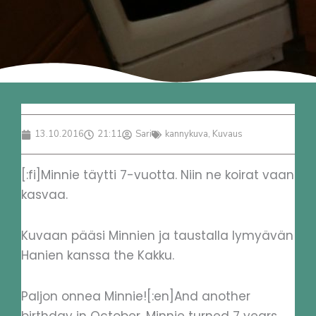
13.10.2016
21:11
Sari
kannykuva
,
Kuvaus
[:fi]Minnie täytti 7-vuotta. Niin ne koirat vaan
kasvaa.
Kuvaan pääsi Minnien ja taustalla lymyävän
Hanien kanssa the Kakku.
Paljon onnea Minnie![:en]And another
birthday in October. Minnie turned 7 years.