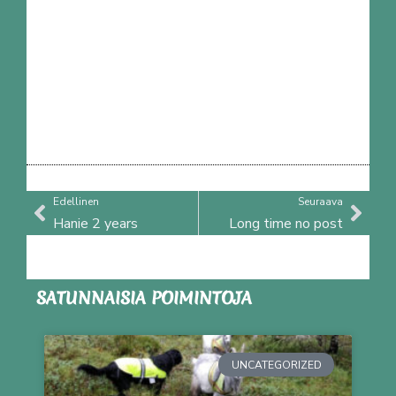
Prev
Nex
Edellinen
Seuraava
Hanie 2 years
Long time no post
SATUNNAISIA POIMINTOJA
UNCATEGORIZED