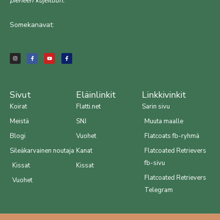
pieneen kujeiluun.
Somekanavat:
I
F
Y
F
n
a
o
a
s
c
u
c
t
e
t
e
a
b
u
b
g
o
b
o
r
o
e
o
a
k
k
m
-
-
f
f
Sivut
Eläinlinkit
Linkkivinkit
Koirat
Flatti.net
Sarin sivu
Meistä
SNJ
Muuta maalle
Blogi
Vuohet
Flatcoats fb-ryhmä
Sileäkarvainen noutaja
Kanat
Flatcoated Retrievers
fb-sivu
Kissat
Kissat
Flatcoated Retrievers
Vuohet
Telegram