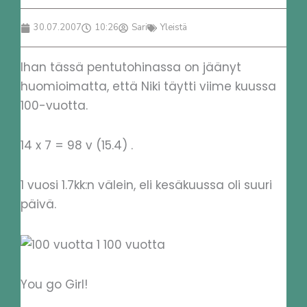
30.07.2007
10:26
Sari
Yleistä
Ihan tässä pentutohinassa on jäänyt
huomioimatta, että Niki täytti viime kuussa
100-vuotta.
14 x 7 = 98 v (15.4) .
1 vuosi 1.7kk:n välein, eli kesäkuussa oli suuri
päivä.
You go Girl!