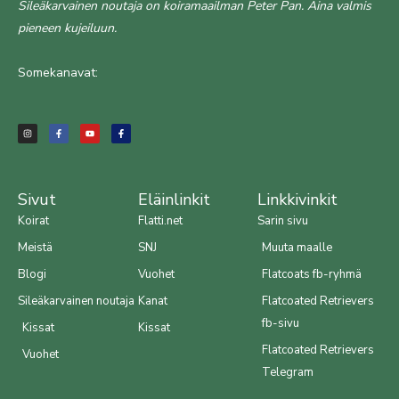
Sileäkarvainen noutaja on koiramaailman Peter Pan. Aina valmis
pieneen kujeiluun.
Somekanavat:
I
F
Y
F
n
a
o
a
s
c
u
c
t
e
t
e
a
b
u
b
g
o
b
o
r
o
e
o
a
k
k
m
-
-
f
f
Sivut
Eläinlinkit
Linkkivinkit
Koirat
Flatti.net
Sarin sivu
Meistä
SNJ
Muuta maalle
Blogi
Vuohet
Flatcoats fb-ryhmä
Sileäkarvainen noutaja
Kanat
Flatcoated Retrievers
fb-sivu
Kissat
Kissat
Flatcoated Retrievers
Vuohet
Telegram