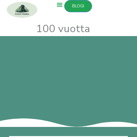
Siirry
BLOGI
sisältöön
100 vuotta