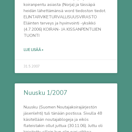
koiranpentu asiasta (Norja) ja tässäpä
heidän lähettämänsä word tiedoston tiedot.
ELINTARVIKETURVALLISUUSVIRASTO
Eläinten terveys ja hyvinvointi -yksikkö
(4.7.2006) KOIRAN- JA KISSANPENTUJEN
TUONTI
LUE LISÄÄ »
31.5.2007
Nuusku 1/2007
Nuusku (Suomen Noutajakoirajärjestön
jäsenlehti) tuli tänään postissa. Sivulla 48
käsitellään noutajablogeja ja eikös
flateistakin ollut juttua (30.11.06). Juttu oli
kirjoitettu silloin kun olin pari viikkoa