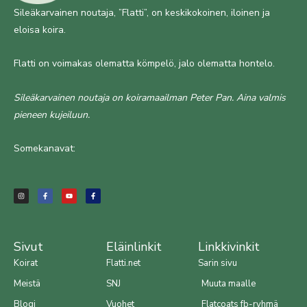
Sileäkarvainen noutaja, ”Flatti”, on keskikokoinen, iloinen ja
eloisa koira.
Flatti on voimakas olematta kömpelö, jalo olematta hontelo.
Sileäkarvainen noutaja on koiramaailman Peter Pan. Aina valmis
pieneen kujeiluun.
Somekanavat:
I
F
Y
F
n
a
o
a
s
c
u
c
t
e
t
e
a
b
u
b
g
o
b
o
r
o
e
o
a
k
k
m
-
-
f
f
Sivut
Eläinlinkit
Linkkivinkit
Koirat
Flatti.net
Sarin sivu
Meistä
SNJ
Muuta maalle
Blogi
Vuohet
Flatcoats fb-ryhmä