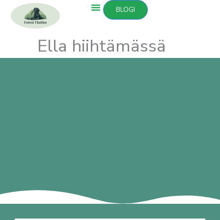
Siirry
BLOGI
sisältöön
Ella hiihtämässä