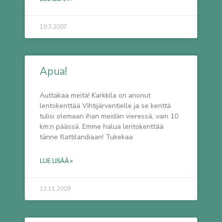
19.3.2007
Apua!
Auttakaa meitä! Karkkila on anonut
lentokenttää Vihtijärventielle ja se kenttä
tulisi olemaan ihan meidän vieressä, vain 10
km:n päässä. Emme halua lentokenttää
tänne flattilandiaan! Tukekaa
LUE LISÄÄ »
13.11.2009