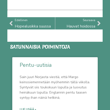
Prev
Nex
Edellinen
Seuraava
Hopealusikka suussa
Hauvat hoidossa
SATUNNAISIA POIMINTOJA
Pentu-uutisia
Sain juuri Norjasta viestiä, että Margo
keinosiemennetään myöhemmin tällä viikolla.
Syntyvät siis toukokuun lopulla ja luovutus
heinäkuun lopulla. Englannin pentu taasen
syntyy ihan näinä hetkinä,
LUE LISÄÄ »