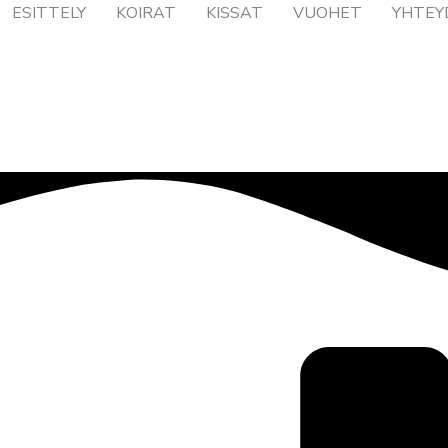
ESITTELY
KOIRAT
KISSAT
VUOHET
YHTEY