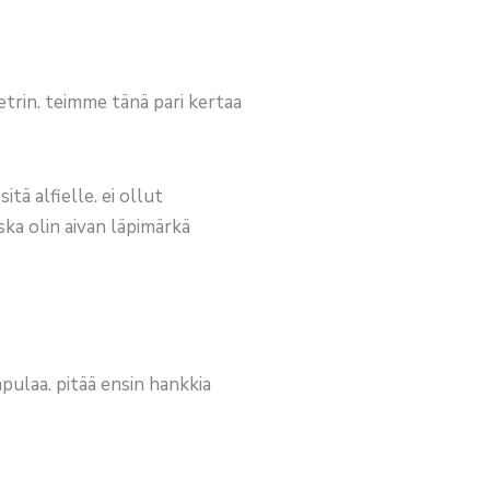
metrin. teimme tänä pari kertaa
tä alfielle. ei ollut
ska olin aivan läpimärkä
pulaa. pitää ensin hankkia