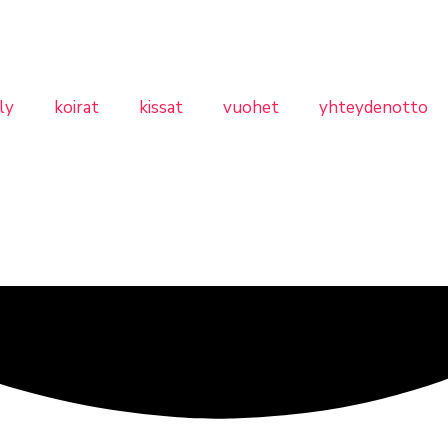
ly
koirat
kissat
vuohet
yhteydenotto