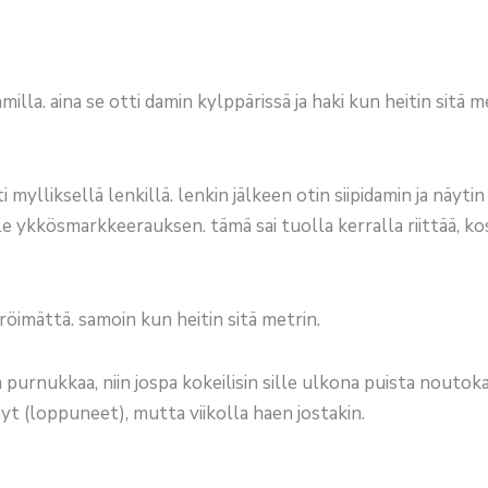
amilla. aina se otti damin kylppärissä ja haki kun heitin sitä 
lliksellä lenkillä. lenkin jälkeen otin siipidamin ja näytin si
le ykkösmarkkeerauksen. tämä sai tuolla kerralla riittää, ko
röimättä. samoin kun heitin sitä metrin.
 purnukkaa, niin jospa kokeilisin sille ulkona puista noutoka
t (loppuneet), mutta viikolla haen jostakin.