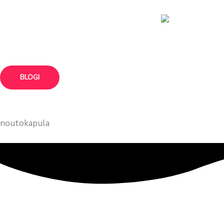
siirry
sisältöön
BLOGI
noutokapula