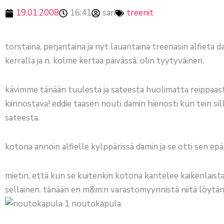
19.01.2008
16:41
sari
treenit
torstaina, perjantaina ja nyt lauantaina treenasin alfieta d
kerralla ja n. kolme kertaa päivässä. olin tyytyväinen.
kävimme tänään tuulesta ja sateesta huolimatta reippaasti my
kiinnostava! eddie taasen nouti damin hienosti kun tein sil
sateesta.
kotona annoin alfielle kylppärissä damin ja se otti sen epä
mietin, että kun se kuitenkin kotona kantelee kaikenlaista
sellainen. tänään en m&m:n varastomyynnistä niitä löytäny