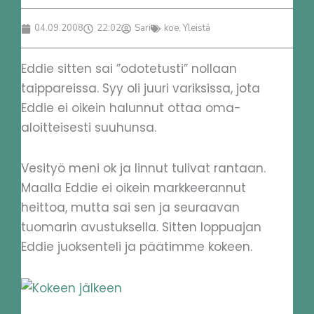
04.09.2008
22:02
Sari
koe
,
Yleistä
Eddie sitten sai ”odotetusti” nollaan
taippareissa. Syy oli juuri variksissa, jota
Eddie ei oikein halunnut ottaa oma-
aloitteisesti suuhunsa.
Vesityö meni ok ja linnut tulivat rantaan.
Maalla Eddie ei oikein markkeerannut
heittoa, mutta sai sen ja seuraavan
tuomarin avustuksella. Sitten loppuajan
Eddie juoksenteli ja päätimme kokeen.