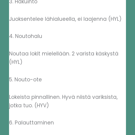
3. Hakuinto
Juoksentelee lähialueella, ei laajenna (HYL)
4. Noutohalu
Noutaa lokit mielellään. 2 varista käskystä
(HYL)
5. Nouto-ote
Lokeista pinnallinen. Hyvä niistä variksista,
jotka tuo. (HYV)
6. Palauttaminen