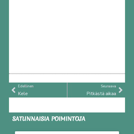
Prev
Nex
Edellinen
Seuraava
Kele
Pitkästä aikaa
SATUNNAISIA POIMINTOJA