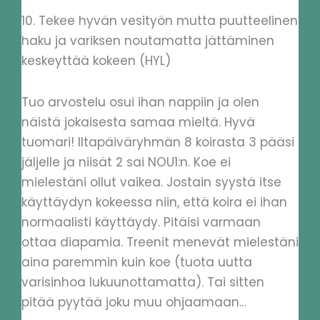
10. Tekee hyvän vesityön mutta puutteelinen
haku ja variksen noutamatta jättäminen
keskeyttää kokeen (HYL)
Tuo arvostelu osui ihan nappiin ja olen
näistä jokaisesta samaa mieltä. Hyvä
tuomari! Iltapäiväryhmän 8 koirasta 3 pääsi
jäljelle ja niisät 2 sai NOU1:n. Koe ei
mielestäni ollut vaikea. Jostain syystä itse
käyttäydyn kokeessa niin, että koira ei ihan
normaalisti käyttäydy. Pitäisi varmaan
ottaa diapamia. Treenit menevät mielestäni
aina paremmin kuin koe (tuota uutta
varisinhoa lukuunottamatta). Tai sitten
pitää pyytää joku muu ohjaamaan…