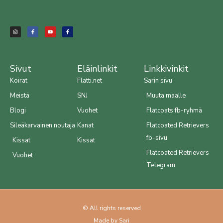
I
F
Y
F
n
a
o
a
s
c
u
c
t
e
t
e
a
b
u
b
g
o
b
o
r
o
e
o
a
k
k
m
-
-
f
f
Sivut
Eläinlinkit
Linkkivinkit
Koirat
Flatti.net
Sarin sivu
Meistä
SNJ
Muuta maalle
Blogi
Vuohet
Flatcoats fb-ryhmä
Sileäkarvainen noutaja
Kanat
Flatcoated Retrievers
fb-sivu
Kissat
Kissat
Flatcoated Retrievers
Vuohet
Telegram
© All rights reserved
Made by Sari