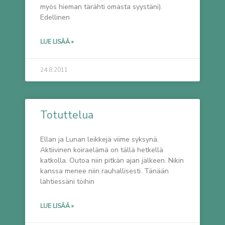
myös hieman tärähti omasta syystäni).
Edellinen
LUE LISÄÄ »
24.8.2011
Totuttelua
Ellan ja Lunan leikkejä viime syksynä.
Aktiivinen koiraelämä on tällä hetkellä
katkolla. Outoa niin pitkän ajan jälkeen. Nikin
kanssa menee niin rauhallisesti. Tänään
lähtiessäni töihin
LUE LISÄÄ »