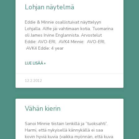
Lohjan näytelmä
Eddie & Minnie osallistuivat näyttelyyn
Lohjalla. Alfie jäi vahtimaan kotia. Tuomarina
oli James Irvine Englannista. Arvostelut
Eddie: AVO-ERI, AVK4 Minnie: AVO-ERI,
AVK4 Eddie: 4 year
LUE LISÄÄ »
12.2.2012
Vähän kierin
Sanoi Minnie tiistain lenkillä ja ”tuoksahti”.
Harmi, että nykyisellä kännykällä ei saa
kovin hyviä kuvia (vaikka myönnän, että kuva