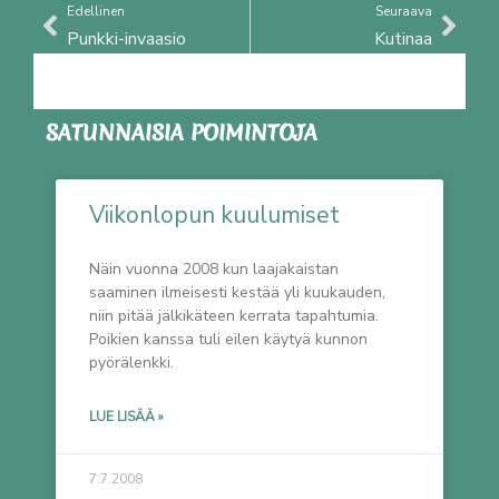
Prev
Nex
Edellinen
Seuraava
Punkki-invaasio
Kutinaa
SATUNNAISIA POIMINTOJA
Viikonlopun kuulumiset
Näin vuonna 2008 kun laajakaistan
saaminen ilmeisesti kestää yli kuukauden,
niin pitää jälkikäteen kerrata tapahtumia.
Poikien kanssa tuli eilen käytyä kunnon
pyörälenkki.
LUE LISÄÄ »
7.7.2008