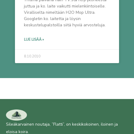
juttua ja ko. laite vaikutti mielenkiintoiselle.
Viralliselta nimeltään H2O Mop Ultra.
Googletin ko. laitetta ja löysin
keskustelupalstoilla siitä hyviä arvosteluja.
LUE LISÄÄ »
8.10.2010
Sileäkarvainen noutaja, ”Flatti”, on keskikokoinen, iloinen ja
eloisa koira.