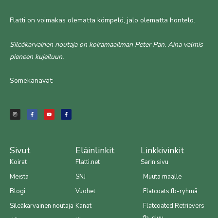
Flatti on voimakas olematta kömpelö, jalo olematta hontelo.
Sileäkarvainen noutaja on koiramaailman Peter Pan. Aina valmis
pieneen kujeiluun.
Somekanavat:
I
F
Y
F
n
a
o
a
s
c
u
c
t
e
t
e
a
b
u
b
g
o
b
o
r
o
e
o
a
k
k
m
-
-
f
f
Sivut
Eläinlinkit
Linkkivinkit
Koirat
Flatti.net
Sarin sivu
Meistä
SNJ
Muuta maalle
Blogi
Vuohet
Flatcoats fb-ryhmä
Sileäkarvainen noutaja
Kanat
Flatcoated Retrievers
fb-sivu