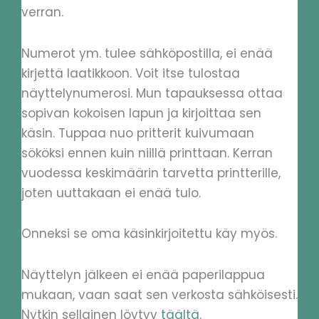
verran.
Numerot ym. tulee sähköpostilla, ei enää
kirjettä laatikkoon. Voit itse tulostaa
näyttelynumerosi. Mun tapauksessa ottaa
sopivan kokoisen lapun ja kirjoittaa sen
käsin. Tuppaa nuo pritterit kuivumaan
sököksi ennen kuin niillä printtaan. Kerran
vuodessa keskimäärin tarvetta printterille,
joten uuttakaan ei enää tulo.
Onneksi se oma käsinkirjoitettu käy myös.
Näyttelyn jälkeen ei enää paperilappua
mukaan, vaan saat sen verkosta sähköisesti.
Nytkin sellainen löytyy
täältä
.