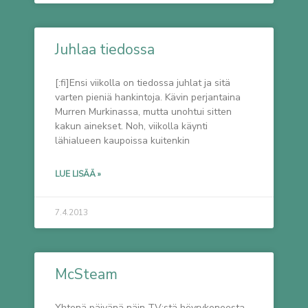
Juhlaa tiedossa
[:fi]Ensi viikolla on tiedossa juhlat ja sitä
varten pieniä hankintoja. Kävin perjantaina
Murren Murkinassa, mutta unohtui sitten
kakun ainekset. Noh, viikolla käynti
lähialueen kaupoissa kuitenkin
LUE LISÄÄ »
7.4.2013
McSteam
Yhtenä päivänä näin TV:stä höyrykoneesta