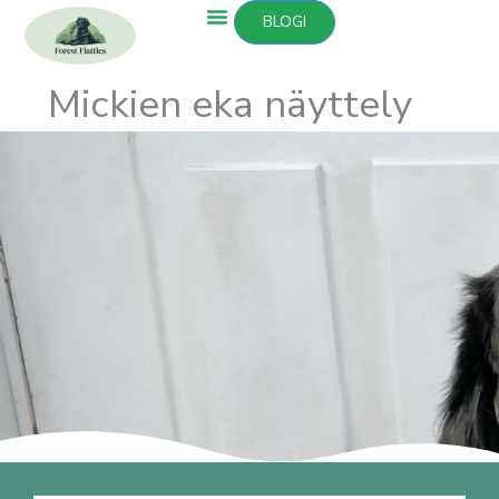
Siirry
BLOGI
sisältöön
Mickien eka näyttely