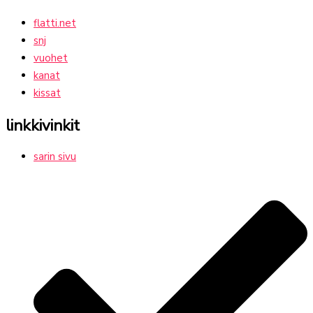
flatti.net
snj
vuohet
kanat
kissat
linkkivinkit
sarin sivu