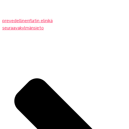
prev
edellinen
flatin elinikä
seuraava
kylmänsieto