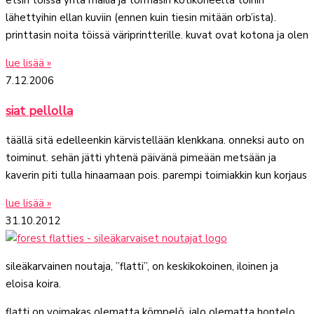
etsin töissä yhtä mailia ja törmäsin kotikoneelta töihin
lähettyihin ellan kuviin (ennen kuin tiesin mitään orb’ista).
printtasin noita töissä väriprintterille. kuvat ovat kotona ja olen
lue lisää »
7.12.2006
siat pellolla
täällä sitä edelleenkin kärvistellään klenkkana. onneksi auto on
toiminut. sehän jätti yhtenä päivänä pimeään metsään ja
kaverin piti tulla hinaamaan pois. parempi toimiakkin kun korjaus
lue lisää »
31.10.2012
sileäkarvainen noutaja, ”flatti”, on keskikokoinen, iloinen ja
eloisa koira.
flatti on voimakas olematta kömpelö, jalo olematta hontelo.