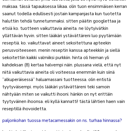
maksaa. tässä tapauksessa liikaa. olin tuon ensimmäisen kerran
saanut todella edullisesti jostain kampanjasta kun tuotetta
haluttiin tehdä tunnetummaksi. sitten päätin googlettaa ja
etsiä ko. tuotteen vaikuttavia aineita. ne löytyivätkin
yllättävän hyvin. sitten lääkäri ystävättäreni luo pyytämään
reseptiä. ko. vaikuttavat aineet sekoitettuna apteekin
perusvoiteeseen. menin reseptin kanssa apteekkiin ja siellä
sekoitettiin kaikki valmiiksi purkkiin. hinta oli hieman yli
kahdeksan (8) kertaa halvempi näin. plussana vielä, että nyt
niitä vaikuttavia aineita oli voiteessa enemmän kuin siinä
”alkuperäisessä” haluamassani tuotteessa. olin entistä
tyytyväisempi. myös lääkäri ystävättäreni teki samoin
nähtyään miten se vaikutti ihooni. hänkin on nyt erittäin
tyytyväinen ihoonsa. eli kyllä kannatti! tästä lähtien haen vain
reseptillä ihovoidetta.
paljonkohan tuossa metacamessakin on ns. turhaa hinnassa?