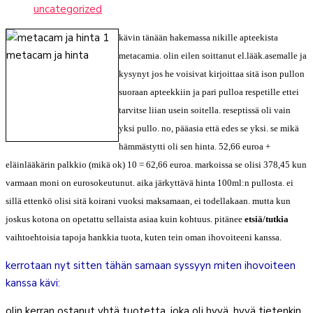
uncategorized
kävin tänään hakemassa nikille apteekista
metacamia. olin eilen soittanut el.lääk.asemalle ja
kysynyt jos he voisivat kirjoittaa sitä ison pullon
suoraan apteekkiin ja pari pulloa respetille ettei
tarvitse liian usein soitella. reseptissä oli vain
yksi pullo. no, pääasia että edes se yksi. se mikä
hämmästytti oli sen hinta. 52,66 euroa +
eläinlääkärin palkkio (mikä ok) 10 = 62,66 euroa. markoissa se olisi 378,45 kun
varmaan moni on eurosokeutunut. aika järkyttävä hinta 100ml:n pullosta. ei
sillä ettenkö olisi sitä koirani vuoksi maksamaan, ei todellakaan. mutta kun
joskus kotona on opetattu sellaista asiaa kuin kohtuus. pitänee
etsiä/tutkia
vaihtoehtoisia tapoja hankkia tuota, kuten tein oman ihovoiteeni kanssa.
kerrotaan nyt sitten tähän samaan syssyyn miten ihovoiteen
kanssa kävi:
olin kerran ostanut yhtä tuotetta, joka oli hyvä. hyvä tietenkin