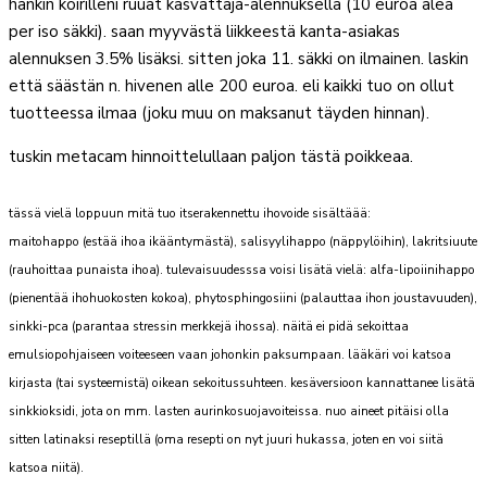
hankin koirilleni ruuat kasvattaja-alennuksella (10 euroa alea
per iso säkki). saan myyvästä liikkeestä kanta-asiakas
alennuksen 3.5% lisäksi. sitten joka 11. säkki on ilmainen. laskin
että säästän n. hivenen alle 200 euroa. eli kaikki tuo on ollut
tuotteessa ilmaa (joku muu on maksanut täyden hinnan).
tuskin metacam hinnoittelullaan paljon tästä poikkeaa.
tässä vielä loppuun mitä tuo itserakennettu ihovoide sisältäää:
maitohappo (estää ihoa ikääntymästä), salisyylihappo (näppylöihin), lakritsiuute
(rauhoittaa punaista ihoa). tulevaisuudesssa voisi lisätä vielä: alfa-lipoiinihappo
(pienentää ihohuokosten kokoa), phytosphingosiini (palauttaa ihon joustavuuden),
sinkki-pca (parantaa stressin merkkejä ihossa). näitä ei pidä sekoittaa
emulsiopohjaiseen voiteeseen vaan johonkin paksumpaan. lääkäri voi katsoa
kirjasta (tai systeemistä) oikean sekoitussuhteen. kesäversioon kannattanee lisätä
sinkkioksidi, jota on mm. lasten aurinkosuojavoiteissa. nuo aineet pitäisi olla
sitten latinaksi reseptillä (oma resepti on nyt juuri hukassa, joten en voi siitä
katsoa niitä).