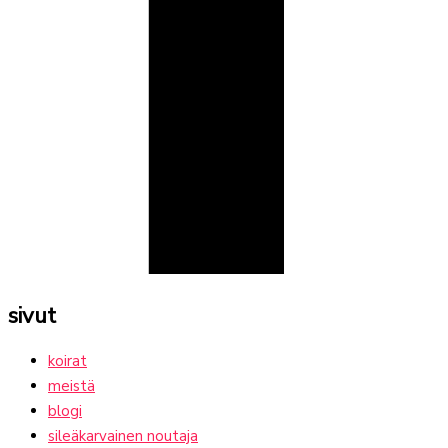
sivut
koirat
meistä
blogi
sileäkarvainen noutaja