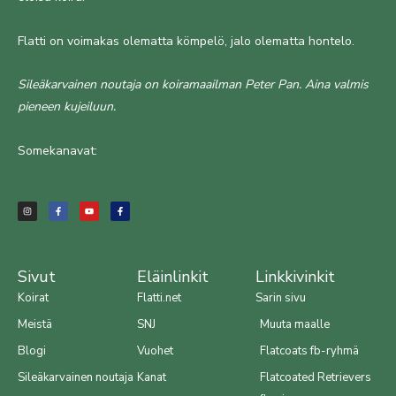
Flatti on voimakas olematta kömpelö, jalo olematta hontelo.
Sileäkarvainen noutaja on koiramaailman Peter Pan. Aina valmis
pieneen kujeiluun.
Somekanavat:
I
F
Y
F
n
a
o
a
s
c
u
c
t
e
t
e
a
b
u
b
g
o
b
o
r
o
e
o
a
k
k
m
-
-
f
f
Sivut
Eläinlinkit
Linkkivinkit
Koirat
Flatti.net
Sarin sivu
Meistä
SNJ
Muuta maalle
Blogi
Vuohet
Flatcoats fb-ryhmä
Sileäkarvainen noutaja
Kanat
Flatcoated Retrievers