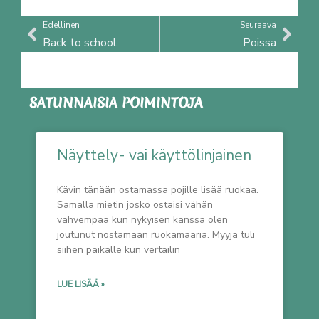
Prev
Nex
Edellinen
Seuraava
Back to school
Poissa
SATUNNAISIA POIMINTOJA
Näyttely- vai käyttölinjainen
Kävin tänään ostamassa pojille lisää ruokaa.
Samalla mietin josko ostaisi vähän
vahvempaa kun nykyisen kanssa olen
joutunut nostamaan ruokamääriä. Myyjä tuli
siihen paikalle kun vertailin
LUE LISÄÄ »