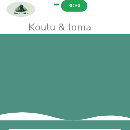
Siirry
BLOGI
sisältöön
Koulu & loma