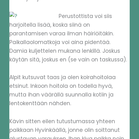
Perustottista voi siis
harjoitella lisää, koska siinä on
parantamisen varaa ilman häiriöitäkin.
Paikallaolomatkoja voi aina pidentää.
Damia kuljettelen mukana lenkillä. Joskus
käytän sitä, joskus en (se vain on taskussa).
Alpit kutsuvat taas ja olen koirahoitolaa
etsinut. Inkoon hoitola on todella hyvä,
mutta ihan väärällä suunnalla kotiin ja
lentokenttään nähden.
Kävin sitten eilen tutustumassa yhteen
paikkaan Hyvinkäällä, jonne olin soittanut
alustavan varauksen. Ihan kiva paikka noin