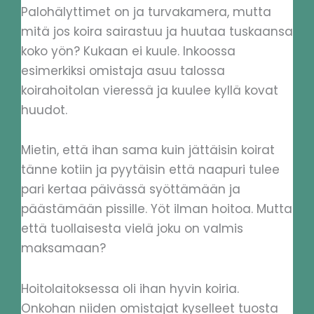
Palohälyttimet on ja turvakamera, mutta
mitä jos koira sairastuu ja huutaa tuskaansa
koko yön? Kukaan ei kuule. Inkoossa
esimerkiksi omistaja asuu talossa
koirahoitolan vieressä ja kuulee kyllä kovat
huudot.
Mietin, että ihan sama kuin jättäisin koirat
tänne kotiin ja pyytäisin että naapuri tulee
pari kertaa päivässä syöttämään ja
päästämään pissille. Yöt ilman hoitoa. Mutta
että tuollaisesta vielä joku on valmis
maksamaan?
Hoitolaitoksessa oli ihan hyvin koiria.
Onkohan niiden omistajat kyselleet tuosta