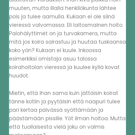
muuten, mutta illalla henkilökunta lähtee
pois ja tulee aamulla. Kukaan ei ole siinä
vieressä valvomassa. Eli laitosmainen hoito.
Palohälyttimet on ja turvakamera, mutta
mitä jos koira sairastuu ja huutaa tuskaansa
koko yön? Kukaan ei kuule. Inkoossa
esimerkiksi omistaja asuu talossa
koirahoitolan vieressä ja kuulee kyllä kovat
huudot.
Mietin, että ihan sama kuin jättäisin koirat
tänne kotiin ja pyytäisin että naapuri tulee
pari kertaa päivässä syöttämään ja
päästämään pissille. Yöt ilman hoitoa. Mutta
että tuollaisesta vielä joku on valmis