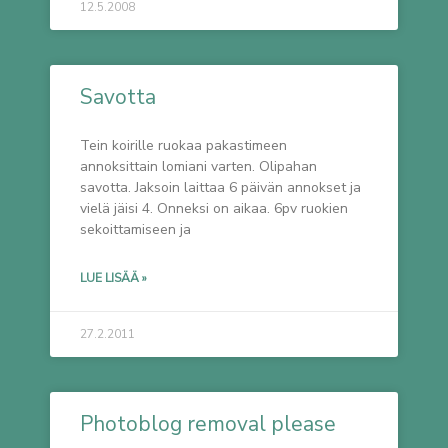
12.5.2008
Savotta
Tein koirille ruokaa pakastimeen
annoksittain lomiani varten. Olipahan
savotta. Jaksoin laittaa 6 päivän annokset ja
vielä jäisi 4. Onneksi on aikaa. 6pv ruokien
sekoittamiseen ja
LUE LISÄÄ »
27.2.2011
Photoblog removal please