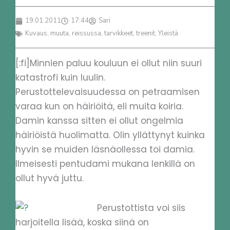
19.01.2011
17:44
Sari
Kuvaus
,
muuta
,
reissussa
,
tarvikkeet
,
treenit
,
Yleistä
[:fi]Minnien paluu kouluun ei ollut niin suuri
katastrofi kuin luulin.
Perustottelevaisuudessa on petraamisen
varaa kun on häiriöitä, eli muita koiria.
Damin kanssa sitten ei ollut ongelmia
häiriöistä huolimatta. Olin yllättynyt kuinka
hyvin se muiden läsnäollessa toi damia.
Ilmeisesti pentudami mukana lenkillä on
ollut hyvä juttu.
Perustottista voi siis
harjoitella lisää, koska siinä on