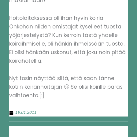
maksamaan?
Hoitolaitoksessa oli ihan hyvin koiria.
Onkohan niiden omistajat kyselleet tuosta
yöjärjestelystä? Kun kerroin tästä yhdelle
koiraihmiselle, oli hänkin ihmeissään tuosta.
Ei olisi hänkään uskonut, että joku noin pitää
koirahotellia.
Nyt tosin näyttää siltä, että saan tänne
kotiin koiranhoitajan 🙂 Se olisi koirille paras
vaihtoehto.[:]
19.01.2011