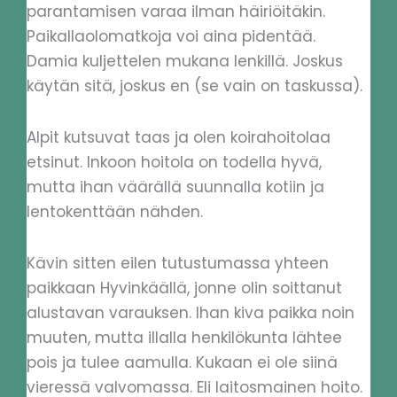
parantamisen varaa ilman häiriöitäkin.
Paikallaolomatkoja voi aina pidentää.
Damia kuljettelen mukana lenkillä. Joskus
käytän sitä, joskus en (se vain on taskussa).
Alpit kutsuvat taas ja olen koirahoitolaa
etsinut. Inkoon hoitola on todella hyvä,
mutta ihan väärällä suunnalla kotiin ja
lentokenttään nähden.
Kävin sitten eilen tutustumassa yhteen
paikkaan Hyvinkäällä, jonne olin soittanut
alustavan varauksen. Ihan kiva paikka noin
muuten, mutta illalla henkilökunta lähtee
pois ja tulee aamulla. Kukaan ei ole siinä
vieressä valvomassa. Eli laitosmainen hoito.