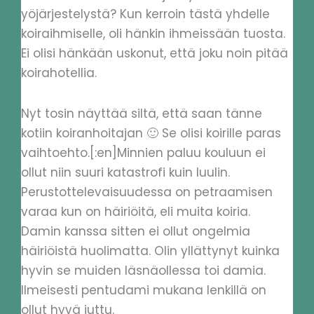
yöjärjestelystä? Kun kerroin tästä yhdelle
koiraihmiselle, oli hänkin ihmeissään tuosta.
Ei olisi hänkään uskonut, että joku noin pitää
koirahotellia.
Nyt tosin näyttää siltä, että saan tänne
kotiin koiranhoitajan 🙂 Se olisi koirille paras
vaihtoehto.[:en]Minnien paluu kouluun ei
ollut niin suuri katastrofi kuin luulin.
Perustottelevaisuudessa on petraamisen
varaa kun on häiriöitä, eli muita koiria.
Damin kanssa sitten ei ollut ongelmia
häiriöistä huolimatta. Olin yllättynyt kuinka
hyvin se muiden läsnäollessa toi damia.
Ilmeisesti pentudami mukana lenkillä on
ollut hyvä juttu.