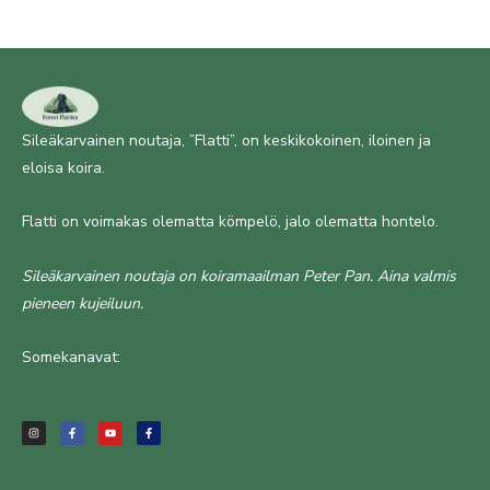
Sileäkarvainen noutaja, ”Flatti”, on keskikokoinen, iloinen ja
eloisa koira.
Flatti on voimakas olematta kömpelö, jalo olematta hontelo.
Sileäkarvainen noutaja on koiramaailman Peter Pan. Aina valmis
pieneen kujeiluun.
Somekanavat:
I
F
Y
F
n
a
o
a
s
c
u
c
t
e
t
e
a
b
u
b
g
o
b
o
r
o
e
o
a
k
k
m
-
-