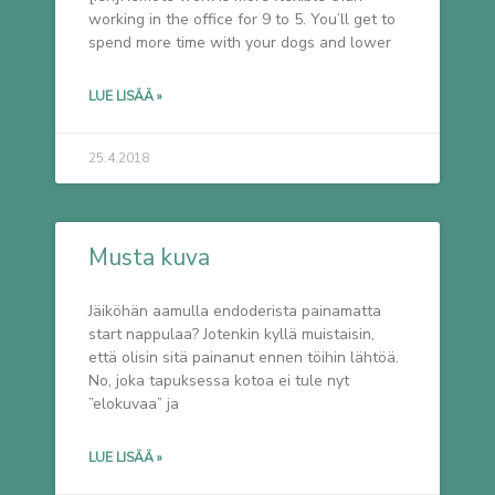
working in the office for 9 to 5. You’ll get to
spend more time with your dogs and lower
LUE LISÄÄ »
25.4.2018
Musta kuva
Jäiköhän aamulla endoderista painamatta
start nappulaa? Jotenkin kyllä muistaisin,
että olisin sitä painanut ennen töihin lähtöä.
No, joka tapuksessa kotoa ei tule nyt
”elokuvaa” ja
LUE LISÄÄ »