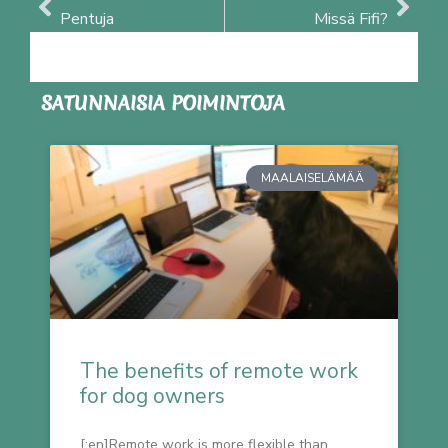
Pentuja
Missä Fifi?
SATUNNAISIA POIMINTOJA
MAALAISELÄMÄÄ
The benefits of remote work
for dog owners
[:en]Remote work is more flexible than