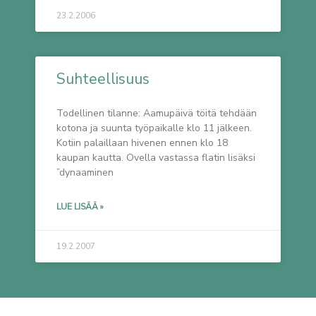
23.2.2006
Suhteellisuus
Todellinen tilanne: Aamupäivä töitä tehdään
kotona ja suunta työpaikalle klo 11 jälkeen.
Kotiin palaillaan hivenen ennen klo 18
kaupan kautta. Ovella vastassa flatin lisäksi
”dynaaminen
LUE LISÄÄ »
19.2.2007