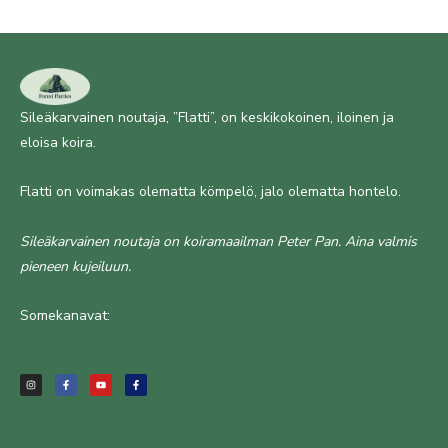
Sileäkarvainen noutaja, ”Flatti”, on keskikokoinen, iloinen ja
eloisa koira.
Flatti on voimakas olematta kömpelö, jalo olematta hontelo.
Sileäkarvainen noutaja on koiramaailman Peter Pan. Aina valmis
pieneen kujeiluun.
Somekanavat:
I
F
Y
F
n
a
o
a
s
c
u
c
t
e
t
e
a
b
u
b
g
o
b
o
r
o
e
o
a
k
k
m
-
-
f
f