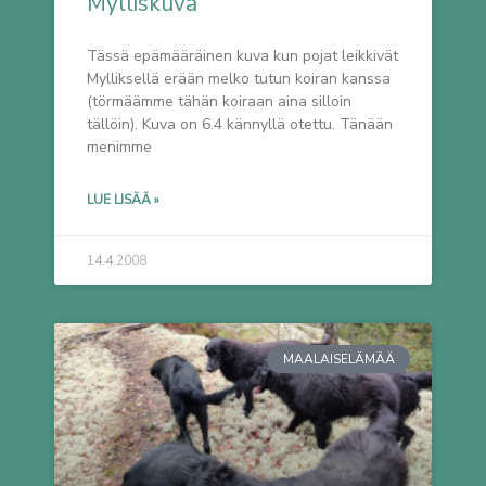
Mylliskuva
Tässä epämääräinen kuva kun pojat leikkivät
Mylliksellä erään melko tutun koiran kanssa
(törmäämme tähän koiraan aina silloin
tällöin). Kuva on 6.4 kännyllä otettu. Tänään
menimme
LUE LISÄÄ »
14.4.2008
MAALAISELÄMÄÄ