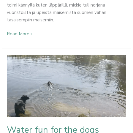
toimi kännyllä kuten läppärillä. mickie tuli norjana
vuoristoista ja upeista maisemista suomen vähän
tasaisempiin maisemiin.
Read More »
Water
fun
for
the
dogs
Water fun for the dogs