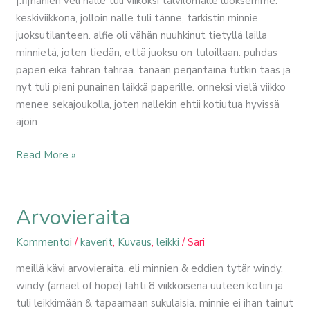
[:fi]hanien veli nalle tuli viikoksi talvilomalle luoksemme.
keskiviikkona, jolloin nalle tuli tänne, tarkistin minnie
juoksutilanteen. alfie oli vähän nuuhkinut tietyllä lailla
minnietä, joten tiedän, että juoksu on tuloillaan. puhdas
paperi eikä tahran tahraa. tänään perjantaina tutkin taas ja
nyt tuli pieni punainen läikkä paperille. onneksi vielä viikko
menee sekajoukolla, joten nallekin ehtii kotiutua hyvissä
ajoin
Read More »
Arvovieraita
Arvovieraita
Kommentoi
/
kaverit
,
Kuvaus
,
leikki
/
Sari
meillä kävi arvovieraita, eli minnien & eddien tytär windy.
windy (amael of hope) lähti 8 viikkoisena uuteen kotiin ja
tuli leikkimään & tapaamaan sukulaisia. minnie ei ihan tainut