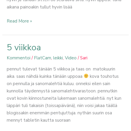
aikana painoakin tullut hyvin lisää
Read More »
5 viikkoa
5
viikkoa
Kommentoi
/
FlatCam
,
leikki
,
Video
/
Sari
pennut tulevat tänään 5 viikkoa ja taas on matokuurin
aika. saas nähdä kuinka tänään uppoaa
kova touhotus
on pennulla ja sanomalehtiä kuluu. onneksi eilen sain
kunnolla täydennystä sanomalehtivarastoon. pennutkin
ovat kovin kiinnostuneita lukemaan sanomalehtiä. nyt kun
läppäri tuli takaisin (toissapäivänä), niin voisi jakaa täällä
blogissakin enemmän pentujuttuja. nythän suurin osa
mennyt tabletin kautta suoraan