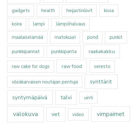
gadgets
health
heijastinliivit
kissa
koira
lampi
lämpöhalvaus
maalaiselämää
matokuuri
pond
punkit
raakakakku
punkkipannat
punkkipanta
raw food
raw cake for dogs
seresto
synttärit
sileäkarvaisen noutajan pentuja
syntymäpäivä
talvi
uinti
valokuva
vimpaimet
vet
video