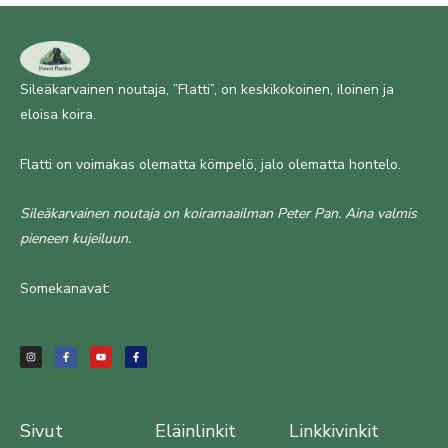
Sileäkarvainen noutaja, ”Flatti”, on keskikokoinen, iloinen ja
eloisa koira.
Flatti on voimakas olematta kömpelö, jalo olematta hontelo.
Sileäkarvainen noutaja on koiramaailman Peter Pan. Aina valmis
pieneen kujeiluun.
Somekanavat:
I
F
Y
F
n
a
o
a
s
c
u
c
t
e
t
e
a
b
u
b
g
o
b
o
r
o
e
o
a
k
k
m
-
-
f
f
Sivut
Eläinlinkit
Linkkivinkit