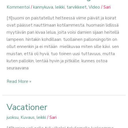
Kommentoi
/
kannykuva
,
leikki
,
tarvikkeet
,
Video
/
Sari
[:fi]suomi on paistatellut helteessä viime päivät ja koirat
ovat päässet nauttimaan kotilammesta. huomasin lidlissä
myytävän pari kivaa lelua, joita voisi damien sijaan heitellä
lampeen. hintakin kohdillaan. tuollainen pallonsingotin on
ollut ennenkin ja ei mitään mielikuvaa miten sille kävi. sen
muistan, että oli hyvä. tuo toinen uusi tuttavuus, mutta
kuten pallokin, lentää hyvin ja pitkälle. kunnes ostoa
seuraavana
Read More »
Vacationer
Vacationer
juoksu
,
Kuvaus
,
leikki
/
Sari