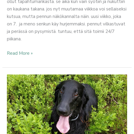
ollut tapahtumarikasta. se aika kun vain syötiin ja nukuttiin
on kaukana takana. jos nyt muutamaa viikkoa voi sellaiseksi
kutsua, mutta pennun näkökannalta näin. uusi viikko, joka
on 7. ja meno senkun käy hurjemmaksi. pennut vilkastuvat
ja perässä on pysymistä. tuntuu, että sitä toimii 24/7
piikana.
Read More »
Uusi
lelu
–
aktivointipeli