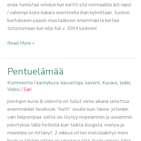
enää tunnistaa windyä kun kuritti sitä normaalilla äiti-lapsi
/ vahempi koira-kakara asenteella ihan kylmiltään. tuohon
kuritukseen pääsin muistaakseni ensimmäistä kertaa
tutustumaan kun ella tuli v. 2004 luokseni
Read More »
Pentuelämää
Pentuelämää
Kommentoi
/
kannykuva
,
kasvattaja
,
kaverit
,
Kuvaus
,
leikki
,
Video
/
Sari
pentujen kuvia & videoita on tullut viime aikana laitettua
enemmänkin facebook ”flatit” sivulle kuin tänne. jotenkin
vain helpompaa. sieltä siis löytyy nopeammin ja useammin
päivityksiä tällä hetkellä kuin täältä blogista. menoa ja
meininkiä on riittänyt. 2 viikkoa sitten matolääkitys meni
hyvin ja tänään sitten oli seuraava siitä. hyvin upposi. tänä