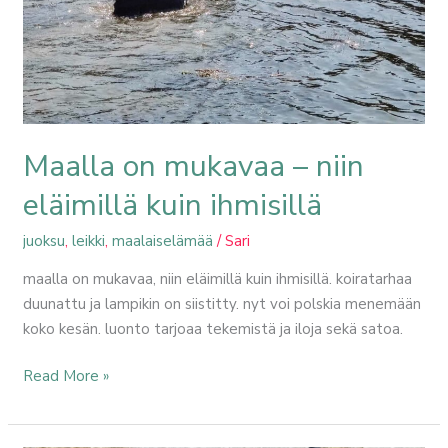
ihmisillä
Maalla on mukavaa – niin
eläimillä kuin ihmisillä
juoksu
,
leikki
,
maalaiselämää
/
Sari
maalla on mukavaa, niin eläimillä kuin ihmisillä. koiratarhaa
duunattu ja lampikin on siistitty. nyt voi polskia menemään
koko kesän. luonto tarjoaa tekemistä ja iloja sekä satoa.
Read More »