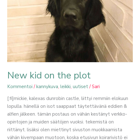
plot
New kid on the plot
Kommentoi
/
kannykuva
,
leikki
,
uutiset
/
Sari
[:fi]mickie, kalexas dunrobin castle, liittyi remmiin elokuun
lopulla. hänellä on isot saappaat täytettävänä eddien &
alfien jälkeen. tämän postaus on vähän kestänyt verkko-
opintojen ja muiden säätöjen vuoksi. tekemistä on
riittänyt. lisäksi olen miettinyt sivuston muokkaamista
vähän kivempaan muotoon, koska etusivun koirarivistö ei