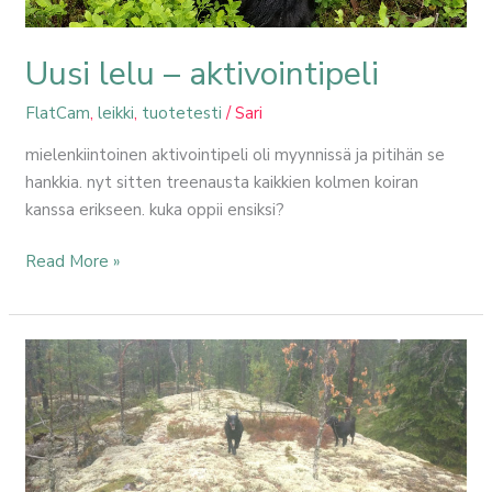
Uusi lelu – aktivointipeli
FlatCam
,
leikki
,
tuotetesti
/
Sari
mielenkiintoinen aktivointipeli oli myynnissä ja pitihän se
hankkia. nyt sitten treenausta kaikkien kolmen koiran
kanssa erikseen. kuka oppii ensiksi?
Read More »
Koiria
piilossa
(ASMR)