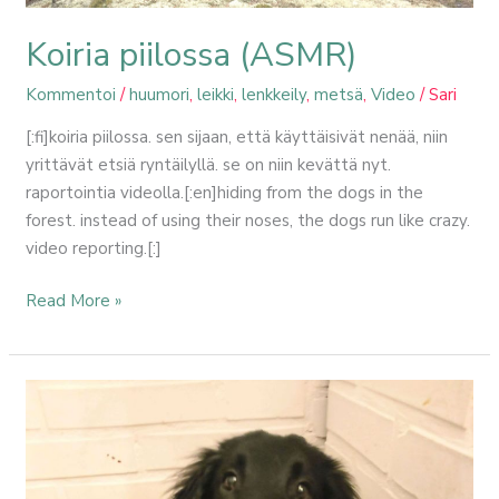
Koiria piilossa (ASMR)
Kommentoi
/
huumori
,
leikki
,
lenkkeily
,
metsä
,
Video
/
Sari
[:fi]koiria piilossa. sen sijaan, että käyttäisivät nenää, niin
yrittävät etsiä ryntäilyllä. se on niin kevättä nyt.
raportointia videolla.[:en]hiding from the dogs in the
forest. instead of using their noses, the dogs run like crazy.
video reporting.[:]
Read More »
New
kid
on
the