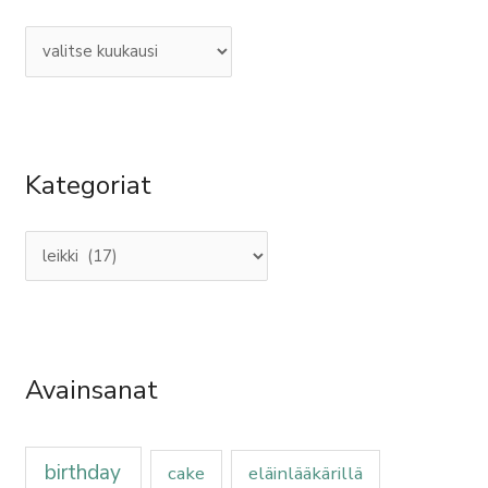
h
t
i
f
a
o
t
r
:
Kategoriat
Avainsanat
birthday
cake
eläinlääkärillä