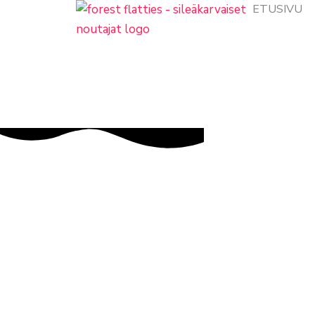
siirry
ETUSIVU
sisältöön