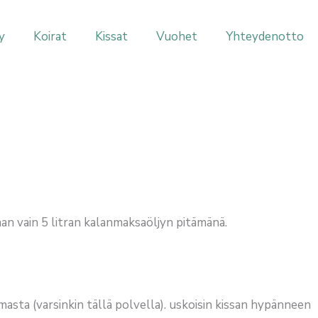
y
Koirat
Kissat
Vuohet
Yhteydenotto
llaan vain 5 litran kalanmaksaöljyn pitämänä.
stumasta (varsinkin tällä polvella). uskoisin kissan hypänneen