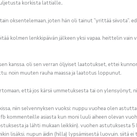
ljetusta korkista lattialle..
ttain oksentelemaan, joten hän oli tainut ”yrittää siivota”. ed
pitää kolmen lenkkipäivän jälkeen yksi vapaa. heittelin vain v
sen kanssa. oli sen verran öljyiset laatotukset, ettei kunno
attu. noin muuten rauha maassa ja laatotus loppunut.
ertomaan, että jos kärsii ummetuksesta tai on ylensyönyt, n
issa, niin selvennyksen vuoksi: nuppu vuohea olen astutta
n fb kommenteille asiasta kun moni luuli aiheen olevan vuohe
stuksesta ja lähti mukaan leikkiin). vuohen astutuksesta 5 kuuk
 lisäksi. nupun äidin (hilla) lypsämisestä luovuin. siitä ei t