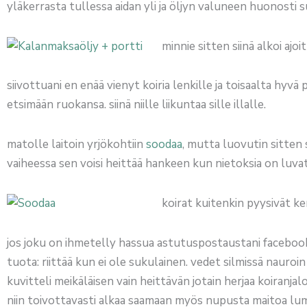
yläkerrasta tullessa aidan yli ja öljyn valuneen huonosti su
minnie sitten siinä alkoi ajoi
siivottuani en enää vienyt koiria lenkille ja toisaalta hyvä 
etsimään ruokansa. siinä niille liikuntaa sille illalle.
matolle laitoin yrjökohtiin
soodaa
, mutta luovutin sitten 
vaiheessa sen voisi heittää hankeen kun nietoksia on luv
koirat kuitenkin pyysivät k
jos joku on ihmetelly hassua astutuspostaustani facebook
tuota: riittää kun ei ole sukulainen. vedet silmissä nauroi
kuvitteli meikäläisen vain heittävän jotain herjaa koiranjalo
niin toivottavasti alkaa saamaan myös nupusta maitoa lumikin