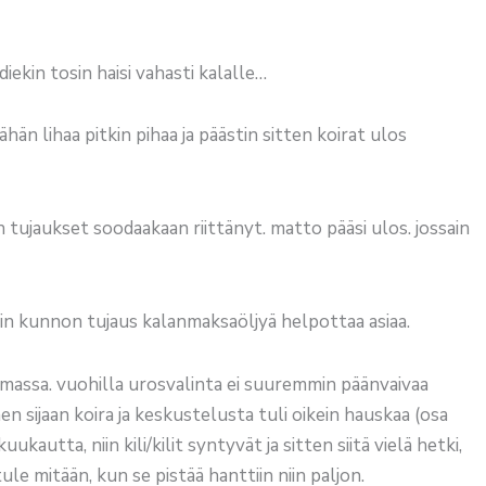
diekin tosin haisi vahasti kalalle…
ähän lihaa pitkin pihaa ja päästin sitten koirat ulos
n tujaukset soodaakaan riittänyt. matto pääsi ulos. jossain
iin kunnon tujaus kalanmaksaöljyä helpottaa asiaa.
massa. vuohilla urosvalinta ei suuremmin päänvaivaa
n sijaan koira ja keskustelusta tuli oikein hauskaa (osa
autta, niin kili/kilit syntyvät ja sitten siitä vielä hetki,
ule mitään, kun se pistää hanttiin niin paljon.