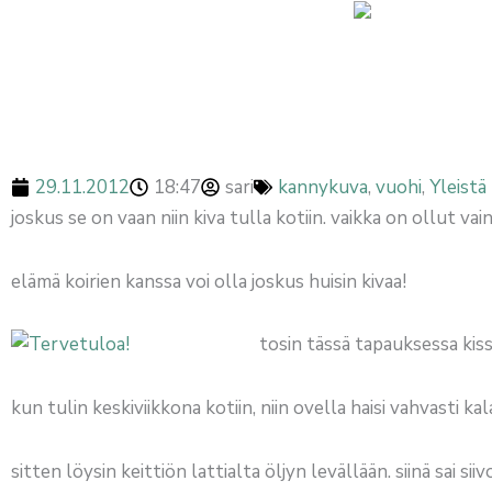
Siirry
sisältöön
BLOGI
Tervetuloa
29.11.2012
18:47
sari
kannykuva
,
vuohi
,
Yleistä
joskus se on vaan niin kiva tulla kotiin. vaikka on ollut vain
elämä koirien kanssa voi olla joskus huisin kivaa!
tosin tässä tapauksessa kissa
kun tulin keskiviikkona kotiin, niin ovella haisi vahvasti kal
sitten löysin keittiön lattialta öljyn levällään. siinä sai s