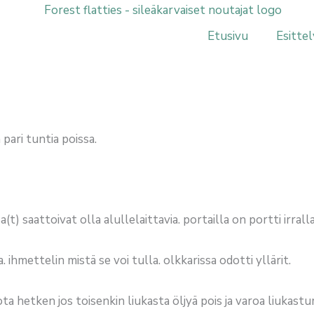
Etusivu
Esittel
 pari tuntia poissa.
(t) saattoivat olla alullelaittavia. portailla on portti irra
a. ihmettelin mistä se voi tulla. olkkarissa odotti yllärit.
iivota hetken jos toisenkin liukasta öljyä pois ja varoa liuka