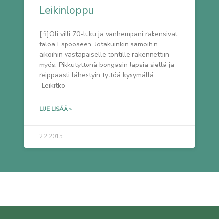
Leikinloppu
[:fi]Oli villi 70-luku ja vanhempani rakensivat
taloa Espooseen. Jotakuinkin samoihin
aikoihin vastapäiselle tontille rakennettiin
myös. Pikkutyttönä bongasin lapsia siellä ja
reippaasti lähestyin tyttöä kysymällä:
”Leikitkö
LUE LISÄÄ »
2.2.2015