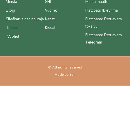
Meistä
SNJ
Muuta maalle
Blogi
Vuohet
Flatcoats fb-ryhmä
Sileäkarvainen noutaja
Kanat
Flatcoated Retrievers
fb-sivu
Kissat
Kissat
Flatcoated Retrievers
Vuohet
Telegram
© All rights reserved
Made by Sari