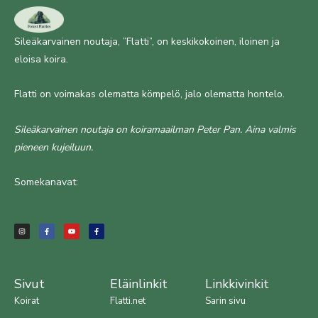
Sileäkarvainen noutaja, ”Flatti”, on keskikokoinen, iloinen ja
eloisa koira.
Flatti on voimakas olematta kömpelö, jalo olematta hontelo.
Sileäkarvainen noutaja on koiramaailman Peter Pan. Aina valmis
pieneen kujeiluun.
Somekanavat:
I
F
Y
F
n
a
o
a
s
c
u
c
t
e
t
e
a
b
u
b
g
o
b
o
r
o
e
o
a
k
k
m
-
-
f
f
Sivut
Eläinlinkit
Linkkivinkit
Koirat
Flatti.net
Sarin sivu