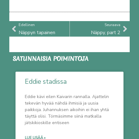
Prev
Nex
Edellinen
Seuraava
Näppyn tapainen
Näppy, part 2
SATUNNAISIA POIMINTOJA
Eddie stadissa
Eddie kävi eilen Kaivarin rannalla. Ajattelin
tekevän hyvää nähdä ihmisiä ja uusia
paikkoja. Juhannuksen aikoihin ei ihan yhtä
täyttä olisi. Törmäsimme siinä matkalla
jätskikioskille entiseen
LUE LISÄÄ »