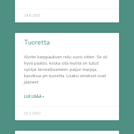
24.6.2007
Tuoretta
Aloitin karppauksen reilu vuosi sitten. Se oli
hyvä päätös, koska sitä myötä on tullut
syötyä terveellisemmin: paljon marjoja,
kasviksia ym tuoretta. Lisäksi einekset ovat
jääneet
LUE LISÄÄ »
10.3.2010