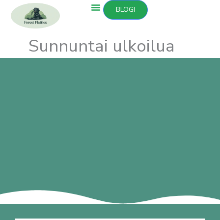
Siirry
BLOGI
sisältöön
Sunnuntai ulkoilua