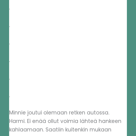
.
.
.
.
.
.
Minnie joutui olemaan retken autossa.
Harmi. Ei enää ollut voimia lähteä hankeen
kahlaamaan. Saatiin kuitenkin mukaan