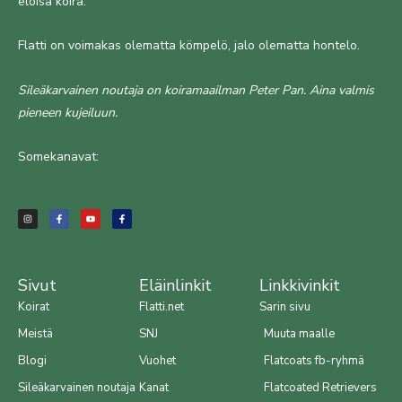
eloisa koira.
Flatti on voimakas olematta kömpelö, jalo olematta hontelo.
Sileäkarvainen noutaja on koiramaailman Peter Pan. Aina valmis
pieneen kujeiluun.
Somekanavat:
I
F
Y
F
n
a
o
a
s
c
u
c
t
e
t
e
a
b
u
b
g
o
b
o
r
o
e
o
a
k
k
m
-
-
f
f
Sivut
Eläinlinkit
Linkkivinkit
Koirat
Flatti.net
Sarin sivu
Meistä
SNJ
Muuta maalle
Blogi
Vuohet
Flatcoats fb-ryhmä
Sileäkarvainen noutaja
Kanat
Flatcoated Retrievers