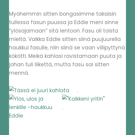
Myöhemmin sitten bongasimme takaisin
tullessa fasun puussa ja Eddie meni sinne
”ylösajamaan” sitä lentoon. Fasu oli toista
mieltä. Vaikka Eddie sitten siinä puujuurella
haukkui fasulle, niin siinä se vaan viilipyttynä
kökötti. Meikä kahlasi ravistamaan puuta ja
johan tuli liikettä, mutta fasu sai sitten
mennä.
.
.
.