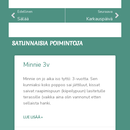
Prev
Nex
Edellinen
Seuraava
Sälää
Karkauspäivä
SATUNNAISIA POIMINTOJA
Minnie 3v
Minnie on jo aika iso tyttö: 3-vuotta. Sen
kunniaksi koko poppoo sai jättiluut, kissat
saivat raapimispuun (kiipeilypuun) lasitetulle
terassille (vaikka aina olin vannonut etten
sellaista hanki,
LUE LISÄÄ »