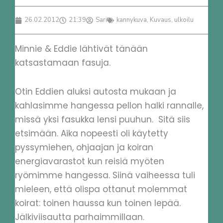
26.02.2012
21:39
Sari
kannykuva
,
Kuvaus
,
ulkoilu
Minnie & Eddie lähtivät tänään
katsastamaan fasuja.
Otin Eddien aluksi autosta mukaan ja
kahlasimme hangessa pellon halki rannalle,
missä yksi fasukka lensi puuhun. Sitä siis
etsimään. Aika nopeesti oli käytetty
pyssymiehen, ohjaajan ja koiran
energiavarastot kun reisiä myöten
ryömimme hangessa. Siinä vaiheessa tuli
mieleen, että olispa ottanut molemmat
koirat: toinen haussa kun toinen lepää.
Jälkiviisautta parhaimmillaan.