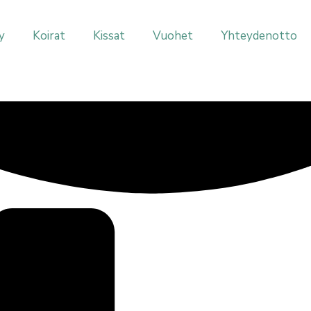
y
Koirat
Kissat
Vuohet
Yhteydenotto