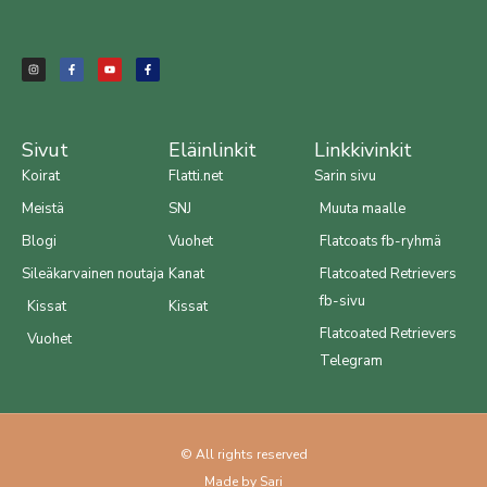
I
F
Y
F
n
a
o
a
s
c
u
c
t
e
t
e
a
b
u
b
g
o
b
o
r
o
e
o
a
k
k
m
-
-
f
f
Sivut
Eläinlinkit
Linkkivinkit
Koirat
Flatti.net
Sarin sivu
Meistä
SNJ
Muuta maalle
Blogi
Vuohet
Flatcoats fb-ryhmä
Sileäkarvainen noutaja
Kanat
Flatcoated Retrievers
fb-sivu
Kissat
Kissat
Flatcoated Retrievers
Vuohet
Telegram
© All rights reserved
Made by Sari