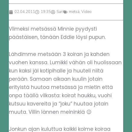
02.04.2011
19:35
Sari
metsä
,
Video
Viimeksi metsässä Minnie pyydysti
päästäisen, tänään Eddie löysi pupun.
Lähdimme metsään 3 koiran ja kahden
vuohen kanssa. Lumikki vähän oli huolissaan
kun kaksi jäi kotipihalle ja huuteli niitä
perään. Samaan aikaan kuulin jotain
erityistä huutoa metsässä ja mietin että
onpa täällä vilkasta: koirat haukku, vuohi
kutsuu kavereita ja ”joku” huutaa jotain
muuta. Villin lännen meininkiä 😉
Jonkun ajan kuluttua kaikki kolme koiraa