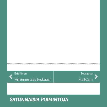
Prev
Nex
Edellinen
Seuraava
Hiirenmetsästyskausi
FlatCam
SATUNNAISIA POIMINTOJA