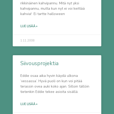
rikkinäinen kahvipannu. Mitä nyt yksi
kahvipannu, mutta kun nyt ei voi keittää
kahvia! Ei tartte halloween
LUE LISÄÄ »
1.11.2008
Siivousprojektia
Eddie osaa aika hyvin käydä ulkona
’vessassa’. Hyvä puoli on kun voi pitää
terassin ovea auki koko ajan. Silloin tällöin
tietenkin Eddie tekee asioita sisällä.
LUE LISÄÄ »