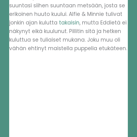
suuntasi siihen suuntaan metsään, josta se
erikoinen huuto kuului. Alfie & Minnie tulivat
jonkin ajan kulutta
takaisin
, mutta Eddietä ei
näkynyt eikä kuulunut. Pillitin sitä ja hetken
kuluttua se tuliaiset mukana. Joku muu oli
vähän ehtinyt maistella puppelia etukäteen.