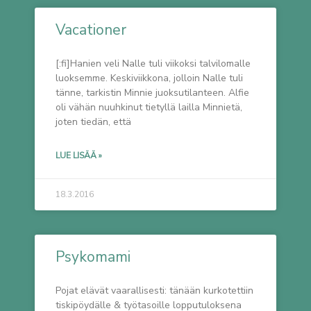
Vacationer
[:fi]Hanien veli Nalle tuli viikoksi talvilomalle
luoksemme. Keskiviikkona, jolloin Nalle tuli
tänne, tarkistin Minnie juoksutilanteen. Alfie
oli vähän nuuhkinut tietyllä lailla Minnietä,
joten tiedän, että
LUE LISÄÄ »
18.3.2016
Psykomami
Pojat elävät vaarallisesti: tänään kurkotettiin
tiskipöydälle & työtasoille lopputuloksena