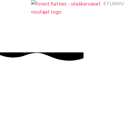
siirry
ETUSIVU
sisältöön