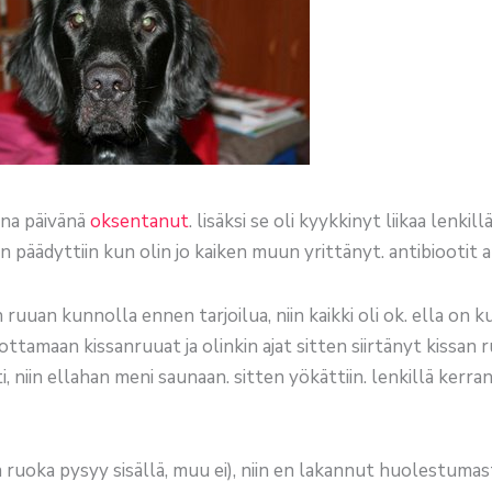
ena päivänä
oksentanut
. lisäksi se oli kyykkinyt liikaa lenkill
in päädyttiin kun olin jo kaiken muun yrittänyt. antibiootit 
ruuan kunnolla ennen tarjoilua, niin kaikki oli ok. ella on ku
ottamaan kissanruuat ja olinkin ajat sitten siirtänyt kissan 
 niin ellahan meni saunaan. sitten yökättiin. lenkillä kerra
ruoka pysyy sisällä, muu ei), niin en lakannut huolestumasta