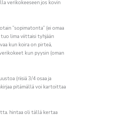
ulla verikokeeseen jos kovin
jotain ”sopimatonta” (ei omaa
 tuo lima viittaisi tyhjään
avaa kun koira on pirteä,
in verikokeet kun pyysin (oman
uustoa (riisiä 3/4 osaa ja
äkirjaa pitämällä voi kartoittaa
ta. hintaa oli tällä kertaa