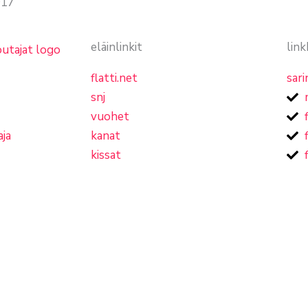
017
eläinlinkit
link
flatti.net
sari
snj
vuohet
aja
kanat
kissat