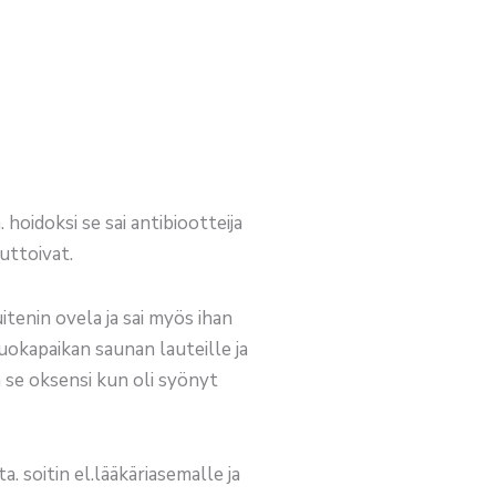
ä. hoidoksi se sai antibiootteija
auttoivat.
itenin ovela ja sai myös ihan
ruokapaikan saunan lauteille ja
n se oksensi kun oli syönyt
. soitin el.lääkäriasemalle ja