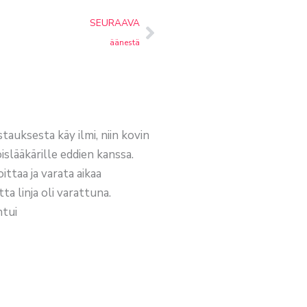
next
SEURAAVA
äänestä
stauksesta käy ilmi, niin kovin
islääkärille eddien kanssa.
oittaa ja varata aikaa
ta linja oli varattuna.
htui