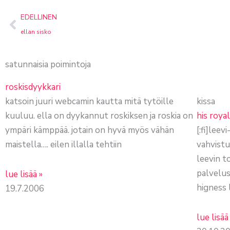
prev
EDELLINEN
ellan sisko
satunnaisia poimintoja
roskisdyykkari
katsoin juuri webcamin kautta mitä tytöille
kissa
kuuluu. ella on dyykannut roskiksen ja roskia on
his roya
ympäri kämppää. jotain on hyvä myös vähän
[:fi]lee
maistella…. eilen illalla tehtiin
vahvistuk
leevin t
palvelus
lue lisää »
higness 
19.7.2006
lue lisää