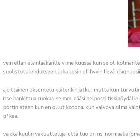
vein ellan eläinlääkärille viime kuussa kun se oli kolmant
suolistotulehdukseen, joka tosin oli hyvin lievä. diagnoosi
ajoittainen oksentelu kuitenkin jatkui, mutta kun turvotin 
itse hankittua ruokaa. se mm. pääsi helposti tiskipöydälle 
portin eteen kun en ollut kotona. kun valvova silmä vältti,
p*kaa.
vaikka kuulin vakuutteluja, että tuo on ns. normaalia (oma 