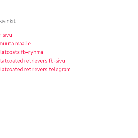
kivinkit
n sivu
muuta maalle
flatcoats fb-ryhmä
flatcoated retrievers fb-sivu
flatcoated retrievers telegram