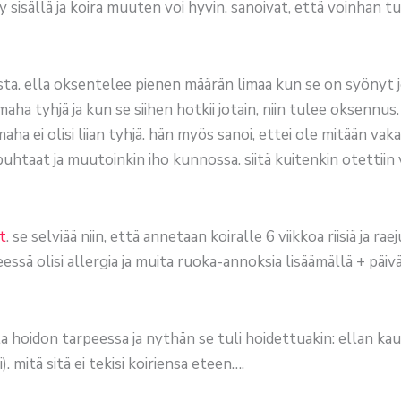
y sisällä ja koira muuten voi hyvin. sanoivat, että voinhan t
eista. ella oksentelee pienen määrän limaa kun se on syönyt 
 maha tyhjä ja kun se siihen hotkii jotain, niin tulee oksennus.
aha ei olisi liian tyhjä. hän myös sanoi, ettei ole mitään vak
at puhtaat ja muutoinkin iho kunnossa. siitä kuitenkin otetti
t
. se selviää niin, että annetaan koiralle 6 viikkoa riisiä ja raej
seessä olisi allergia ja muita ruoka-annoksia lisäämällä + päiv
a hoidon tarpeessa ja nythän se tuli hoidettuakin: ellan kaut
 mitä sitä ei tekisi koiriensa eteen….