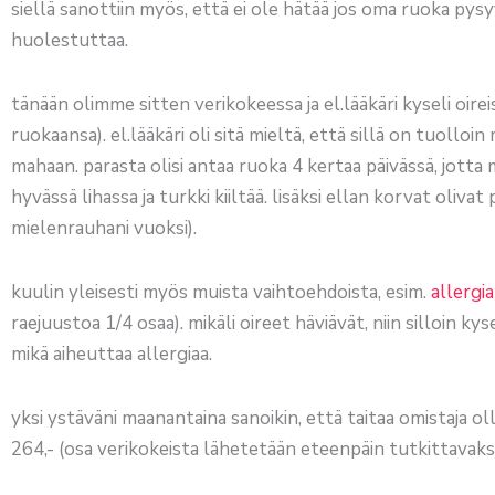
siellä sanottiin myös, että ei ole hätää jos oma ruoka pysy
huolestuttaa.
tänään olimme sitten verikokeessa ja el.lääkäri kyseli oir
ruokaansa). el.lääkäri oli sitä mieltä, että sillä on tuolloin
mahaan. parasta olisi antaa ruoka 4 kertaa päivässä, jotta m
hyvässä lihassa ja turkki kiiltää. lisäksi ellan korvat oliv
mielenrauhani vuoksi).
kuulin yleisesti myös muista vaihtoehdoista, esim.
allergia
raejuustoa 1/4 osaa). mikäli oireet häviävät, niin silloin ky
mikä aiheuttaa allergiaa.
yksi ystäväni maanantaina sanoikin, että taitaa omistaja oll
264,- (osa verikokeista lähetetään eteenpäin tutkittavaksi).