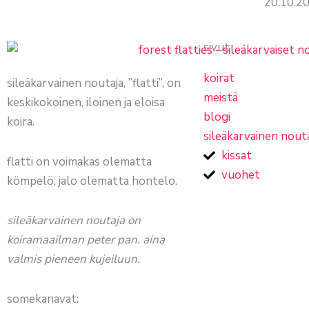
20.10.2
sivut
koirat
sileäkarvainen noutaja, ”flatti”, on
meistä
keskikokoinen, iloinen ja eloisa
blogi
koira.
sileäkarvainen nout
kissat
flatti on voimakas olematta
vuohet
kömpelö, jalo olematta hontelo.
sileäkarvainen noutaja on
koiramaailman peter pan. aina
valmis pieneen kujeiluun.
somekanavat: