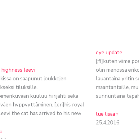
eye update
[:fi]kuten viime po
l highness leevi
olin menossa eriko
vi-kissa on saapunut joukkojen
lauantaina yritin s
seksi tiluksille.
maantantaille, mut
oimenkuvaan kuuluu hiirijahti sekä
sunnuntaina tapa
väen hyppyyttäminen. [:en]his royal
leevi the cat has arrived to his new
lue lisää »
25.4.2016
 »