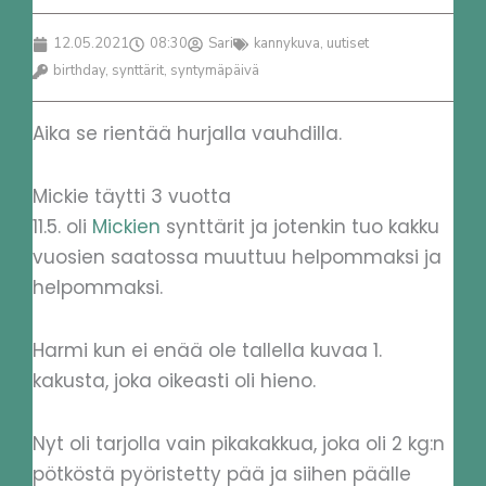
12.05.2021
08:30
Sari
kannykuva
,
uutiset
birthday
,
synttärit
,
syntymäpäivä
Aika se rientää hurjalla vauhdilla.
Mickie täytti 3 vuotta
11.5. oli
Mickien
synttärit ja jotenkin tuo kakku
vuosien saatossa muuttuu helpommaksi ja
helpommaksi.
Harmi kun ei enää ole tallella kuvaa 1.
kakusta, joka oikeasti oli hieno.
Nyt oli tarjolla vain pikakakkua, joka oli 2 kg:n
pötköstä pyöristetty pää ja siihen päälle