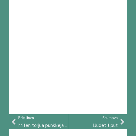
Prev
Nex
Edellinen
Seuraava
Miten torjua punkkeja? Mielenkiintoinen löytö
Uudet tiput