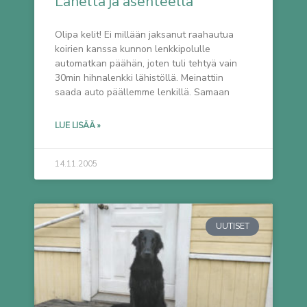
Läheltä ja asenteella
Olipa kelit! Ei millään jaksanut raahautua
koirien kanssa kunnon lenkkipolulle
automatkan päähän, joten tuli tehtyä vain
30min hihnalenkki lähistöllä. Meinattiin
saada auto päällemme lenkillä. Samaan
LUE LISÄÄ »
14.11.2005
UUTISET