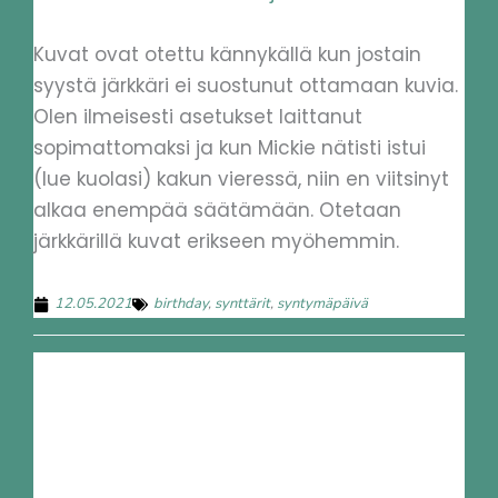
Kuvat ovat otettu kännykällä kun jostain
syystä järkkäri ei suostunut ottamaan kuvia.
Olen ilmeisesti asetukset laittanut
sopimattomaksi ja kun Mickie nätisti istui
(lue kuolasi) kakun vieressä, niin en viitsinyt
alkaa enempää säätämään. Otetaan
järkkärillä kuvat erikseen myöhemmin.
12.05.2021
birthday
,
synttärit
,
syntymäpäivä