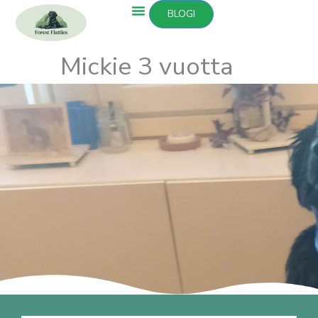
Siirry
BLOGI
sisältöön
Mickie 3 vuotta