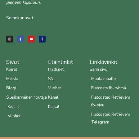
pieneen kujeiluun.
Somekanavat:
I
F
Y
F
n
a
o
a
s
c
u
c
t
e
t
e
a
b
u
b
g
o
b
o
r
o
e
o
a
k
k
m
-
-
f
f
Sivut
Eläinlinkit
Linkkivinkit
Koirat
Flatti.net
Sarin sivu
Meistä
SNJ
Muuta maalle
Blogi
Vuohet
Flatcoats fb-ryhmä
Sileäkarvainen noutaja
Kanat
Flatcoated Retrievers
fb-sivu
Kissat
Kissat
Flatcoated Retrievers
Vuohet
Telegram