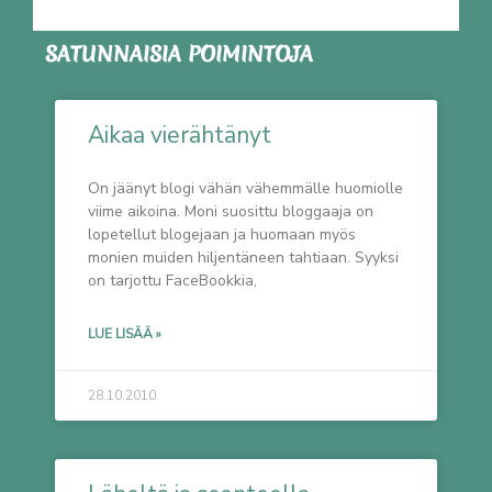
SATUNNAISIA POIMINTOJA
Aikaa vierähtänyt
On jäänyt blogi vähän vähemmälle huomiolle
viime aikoina. Moni suosittu bloggaaja on
lopetellut blogejaan ja huomaan myös
monien muiden hiljentäneen tahtiaan. Syyksi
on tarjottu FaceBookkia,
LUE LISÄÄ »
28.10.2010