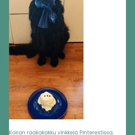
Koiran raakakakku vinkkejä Pinterestissa.