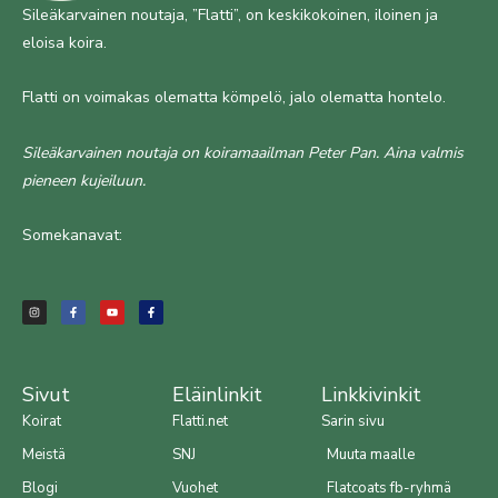
Sileäkarvainen noutaja, ”Flatti”, on keskikokoinen, iloinen ja
eloisa koira.
Flatti on voimakas olematta kömpelö, jalo olematta hontelo.
Sileäkarvainen noutaja on koiramaailman Peter Pan. Aina valmis
pieneen kujeiluun.
Somekanavat:
I
F
Y
F
n
a
o
a
s
c
u
c
t
e
t
e
a
b
u
b
g
o
b
o
r
o
e
o
a
k
k
m
-
-
f
f
Sivut
Eläinlinkit
Linkkivinkit
Koirat
Flatti.net
Sarin sivu
Meistä
SNJ
Muuta maalle
Blogi
Vuohet
Flatcoats fb-ryhmä