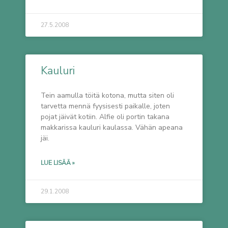
27.5.2008
Kauluri
Tein aamulla töitä kotona, mutta siten oli
tarvetta mennä fyysisesti paikalle, joten
pojat jäivät kotiin. Alfie oli portin takana
makkarissa kauluri kaulassa. Vähän apeana
jäi.
LUE LISÄÄ »
29.1.2008