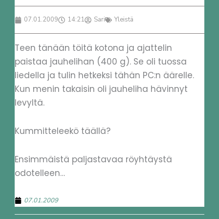
07.01.2009
14:21
Sari
Yleistä
Teen tänään töitä kotona ja ajattelin
paistaa jauhelihan (400 g). Se oli tuossa
liedella ja tulin hetkeksi tähän PC:n äärelle.
Kun menin takaisin oli jauheliha hävinnyt
levyltä.
Kummitteleekö täällä?
Ensimmäistä paljastavaa röyhtäystä
odotelleen…
07.01.2009