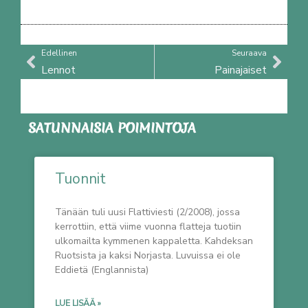
Prev
Nex
Edellinen
Seuraava
Lennot
Painajaiset
SATUNNAISIA POIMINTOJA
Tuonnit
Tänään tuli uusi Flattiviesti (2/2008), jossa
kerrottiin, että viime vuonna flatteja tuotiin
ulkomailta kymmenen kappaletta. Kahdeksan
Ruotsista ja kaksi Norjasta. Luvuissa ei ole
Eddietä (Englannista)
LUE LISÄÄ »