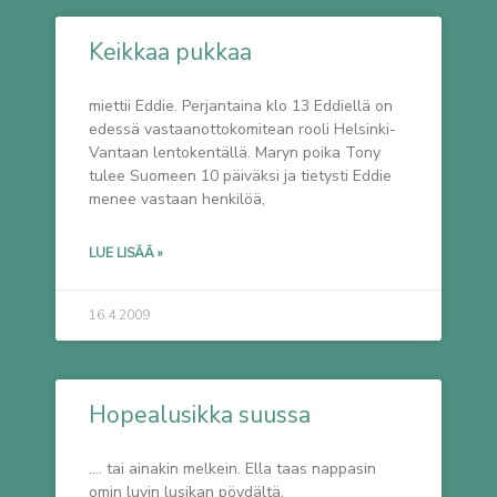
Keikkaa pukkaa
miettii Eddie. Perjantaina klo 13 Eddiellä on
edessä vastaanottokomitean rooli Helsinki-
Vantaan lentokentällä. Maryn poika Tony
tulee Suomeen 10 päiväksi ja tietysti Eddie
menee vastaan henkilöä,
LUE LISÄÄ »
16.4.2009
Hopealusikka suussa
…. tai ainakin melkein. Ella taas nappasin
omin luvin lusikan pöydältä.