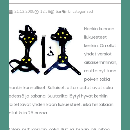
21.12.2005
12:38
Sari
Uncategorized
Hankin kunnon
liukuesteet
kenkiin. On ollut
yhdet versiot
aikaisemminkin,
mutta nyt tuon
polven takia
hankin kunnolliset. Sellaiset, että nastat ovat sekä
edessä ja takana. Suutarilta löytyi hyvät kenkiin
laitettavat yhden koon liukuesteet, eikä hintakaan
ollut kuin 25 euroa.
Olen nyt kerran kokeillut ja hyvin oli pitoa.