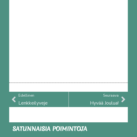
Prev
Nex
Edellinen
Seuraava
Lenkkeilyveje
Hyvää Joulua!
SATUNNAISIA POIMINTOJA