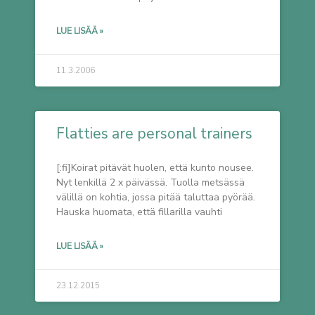
LUE LISÄÄ »
11.3.2006
Flatties are personal trainers
[:fi]Koirat pitävät huolen, että kunto nousee.
Nyt lenkillä 2 x päivässä. Tuolla metsässä
välillä on kohtia, jossa pitää taluttaa pyörää.
Hauska huomata, että fillarilla vauhti
LUE LISÄÄ »
23.12.2015