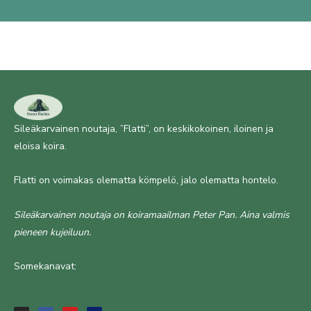
Sileäkarvainen noutaja, ”Flatti”, on keskikokoinen, iloinen ja
eloisa koira.
Flatti on voimakas olematta kömpelö, jalo olematta hontelo.
Sileäkarvainen noutaja on koiramaailman Peter Pan. Aina valmis
pieneen kujeiluun.
Somekanavat:
I
F
Y
F
n
a
o
a
s
c
u
c