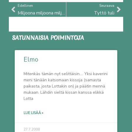
Prev
Nex
Edellinen
Seuraava
Miljoona miljoona miljoona
Tyttö tuli
SATUNNAISIA POIMINTOJA
Elmo
Mitenkäs tämän nyt selittäisin…. Yksi kaverini
meni tänään katsomaan kissoja (samasta
paikasta, josta Lottakin on) ja päätin mennä
mukaan. Lähdin sieltä kissan kanssa elikkä
Lotta
LUE LISÄÄ »
27.7.2008