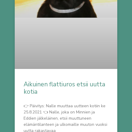
Aikuinen flattiuros etsii uutta
kotia
👉 Päivitys: Nalle muuttaa uutteen kotiin ke
25.8.2021 👈 Nalle, joka on Minnien ja
Eddien jälkeläinen, etsii muuttuneen
elämäntilanteen ja ulkomaille muuton vuoksi
uutta rakastavaa