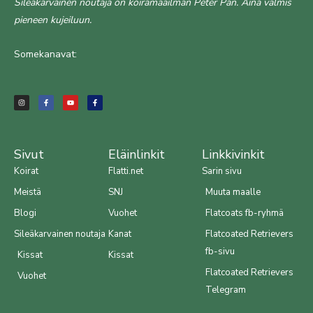
Sileäkarvainen noutaja on koiramaailman Peter Pan. Aina valmis
pieneen kujeiluun.
Somekanavat:
I
F
Y
F
n
a
o
a
s
c
u
c
t
e
t
e
a
b
u
b
g
o
b
o
r
o
e
o
a
k
k
m
-
-
f
f
Sivut
Eläinlinkit
Linkkivinkit
Koirat
Flatti.net
Sarin sivu
Meistä
SNJ
Muuta maalle
Blogi
Vuohet
Flatcoats fb-ryhmä
Sileäkarvainen noutaja
Kanat
Flatcoated Retrievers
fb-sivu
Kissat
Kissat
Flatcoated Retrievers
Vuohet
Telegram