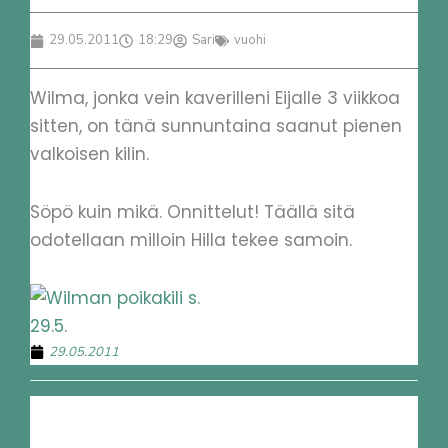
29.05.2011
18:29
Sari
vuohi
Wilma, jonka vein kaverilleni Eijalle 3 viikkoa
sitten, on tänä sunnuntaina saanut pienen
valkoisen kilin.
Söpö kuin mikä. Onnittelut! Täällä sitä
odotellaan milloin Hilla tekee samoin.
29.05.2011