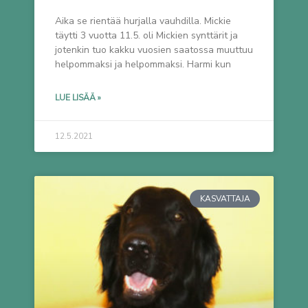
Aika se rientää hurjalla vauhdilla. Mickie
täytti 3 vuotta 11.5. oli Mickien synttärit ja
jotenkin tuo kakku vuosien saatossa muuttuu
helpommaksi ja helpommaksi. Harmi kun
LUE LISÄÄ »
12.5.2021
KASVATTAJA