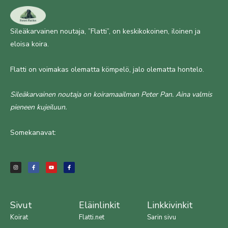
Sileäkarvainen noutaja, ”Flatti”, on keskikokoinen, iloinen ja
eloisa koira.
Flatti on voimakas olematta kömpelö, jalo olematta hontelo.
Sileäkarvainen noutaja on koiramaailman Peter Pan. Aina valmis
pieneen kujeiluun.
Somekanavat:
I
F
Y
F
n
a
o
a
s
c
u
c
t
e
t
e
a
b
u
b
g
o
b
o
r
o
e
o
a
k
k
m
-
-
f
f
Sivut
Eläinlinkit
Linkkivinkit
Koirat
Flatti.net
Sarin sivu