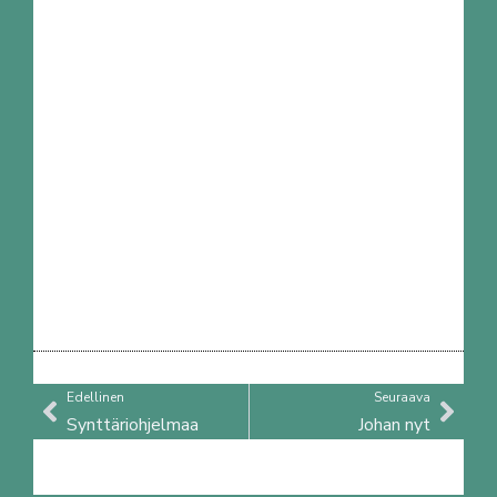
Prev
Nex
Edellinen
Seuraava
Synttäriohjelmaa
Johan nyt