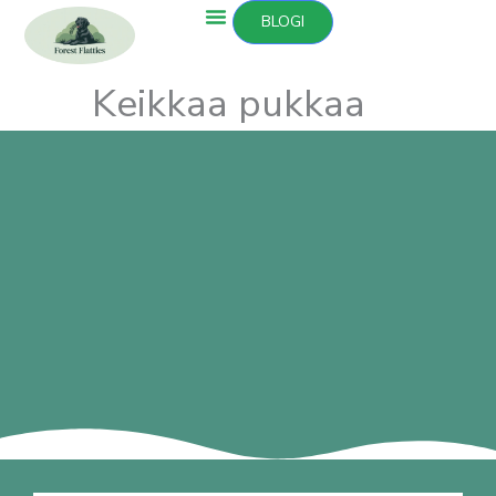
Siirry
BLOGI
sisältöön
Keikkaa pukkaa