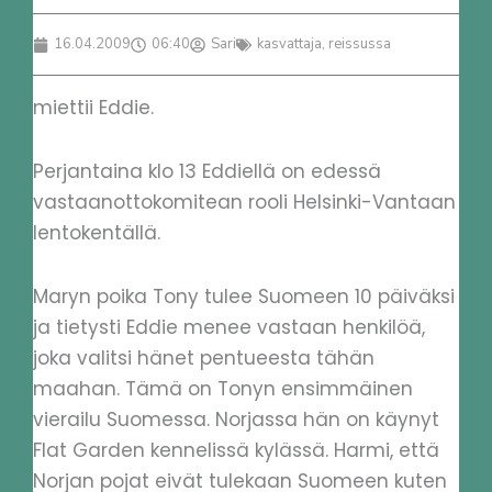
16.04.2009
06:40
Sari
kasvattaja
,
reissussa
miettii Eddie.
Perjantaina klo 13 Eddiellä on edessä
vastaanottokomitean rooli Helsinki-Vantaan
lentokentällä.
Maryn poika Tony tulee Suomeen 10 päiväksi
ja tietysti Eddie menee vastaan henkilöä,
joka valitsi hänet pentueesta tähän
maahan. Tämä on Tonyn ensimmäinen
vierailu Suomessa. Norjassa hän on käynyt
Flat Garden kennelissä kylässä. Harmi, että
Norjan pojat eivät tulekaan Suomeen kuten