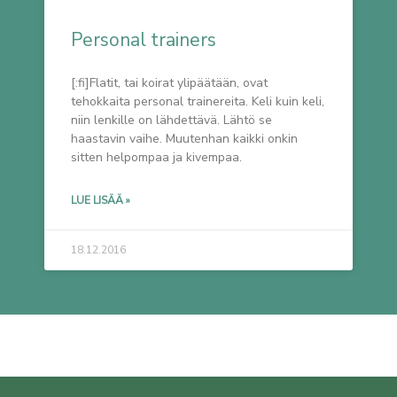
Personal trainers
[:fi]Flatit, tai koirat ylipäätään, ovat
tehokkaita personal trainereita. Keli kuin keli,
niin lenkille on lähdettävä. Lähtö se
haastavin vaihe. Muutenhan kaikki onkin
sitten helpompaa ja kivempaa.
LUE LISÄÄ »
18.12.2016