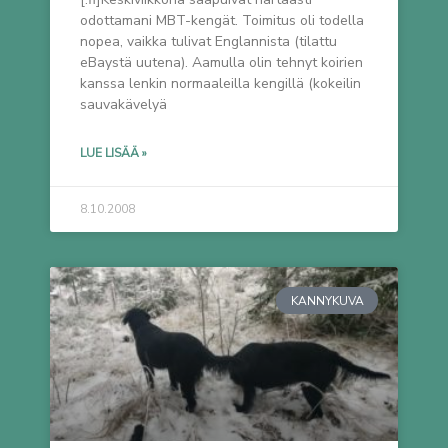
odottamani MBT-kengät. Toimitus oli todella
nopea, vaikka tulivat Englannista (tilattu
eBaystä uutena). Aamulla olin tehnyt koirien
kanssa lenkin normaaleilla kengillä (kokeilin
sauvakävelyä
LUE LISÄÄ »
8.10.2008
KANNYKUVA