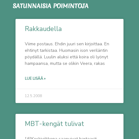
SATUNNAISIA POIMINTOJA
Rakkaudella
Viime postaus. Ehdin juuri sen kirjoittaa. En
ehtinyt tarkistaa. Huomasin ison veriläntin
pöydällä. Luulin aluksi että koira oli lyönyt
hampaansa, mutta se olikin Veera, rakas
LUE LISÄÄ »
12.5.2008
MBT-kengät tulivat
[:fi]Keskiviikkona saapuivat hartaasti