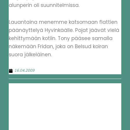
alunperin oli suunnitelmissa.
Lauantaina menemme katsomaan flattien
päänäyttelyä Hyvinkäälle. Pojat jäävät vielä
kehittymään kotiin. Tony pääsee samalla
näkemään Fridan, joka on Belsud koiran
suora jälkeläinen.
16.04.2009