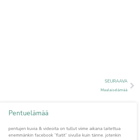
Ne
SEURAAVA
Maalaiselämää
Pentuelämää
pentujen kuvia & videoita on tullut viime aikana laitettua
enemmänkin facebook ”flatit” sivulle kuin tänne. jotenkin