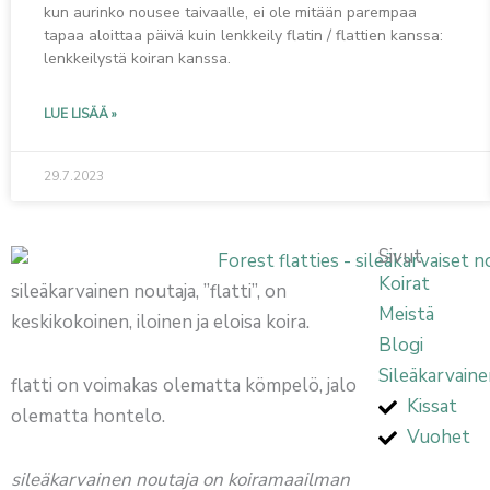
kun aurinko nousee taivaalle, ei ole mitään parempaa
tapaa aloittaa päivä kuin lenkkeily flatin / flattien kanssa:
lenkkeilystä koiran kanssa.
LUE LISÄÄ »
29.7.2023
Sivut
Koirat
sileäkarvainen noutaja, ”flatti”, on
Meistä
keskikokoinen, iloinen ja eloisa koira.
Blogi
Sileäkarvaine
flatti on voimakas olematta kömpelö, jalo
Kissat
olematta hontelo.
Vuohet
sileäkarvainen noutaja on koiramaailman