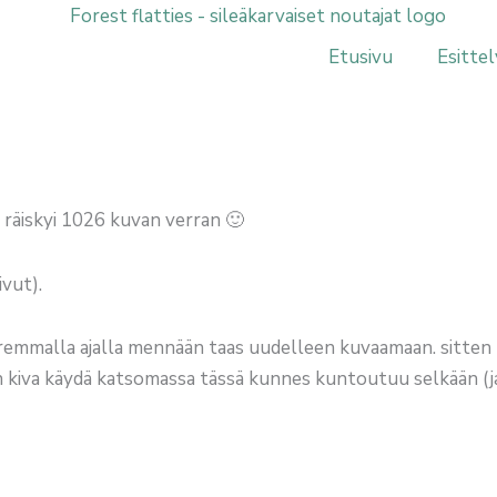
Etusivu
Esittel
 räiskyi 1026 kuvan verran 🙂
ivut).
 paremmalla ajalla mennään taas uudelleen kuvaamaan. sitten
n kiva käydä katsomassa tässä kunnes kuntoutuu selkään (j