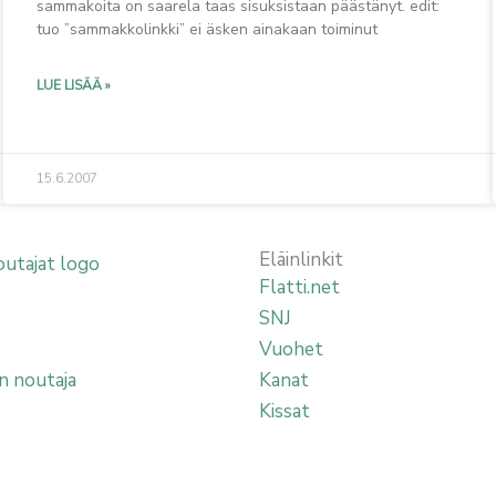
sammakoita on saarela taas sisuksistaan päästänyt. edit:
tuo ”sammakkolinkki” ei äsken ainakaan toiminut
LUE LISÄÄ »
15.6.2007
Eläinlinkit
Flatti.net
SNJ
Vuohet
n noutaja
Kanat
Kissat