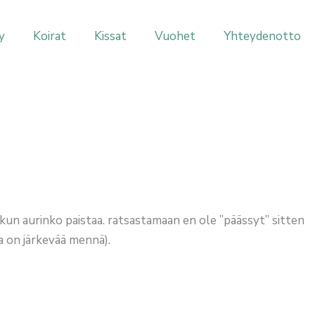
y
Koirat
Kissat
Vuohet
Yhteydenotto
 kun aurinko paistaa. ratsastamaan en ole ”päässyt” sitten
a on järkevää mennä).