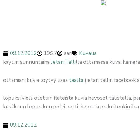
Siirry
sisältöön
BLOGI
Heppoja
09.12.2012
19:27
sari
Kuvaus
käytiin sunnuntaina
Jetan Talli
lla ottamassa kuva. kamera
ottamiani kuvia löytyy lisää
täältä
(jetan tallin facebook s
lopuksi vielä otettiin flateista kuvia hevoset taustalla.
kesäkuun lopun kun polvi petti. heppoja on kuitenkin iha
09.12.2012