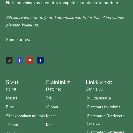
Flatti on voimakas olematta kömpelö, jalo olematta hontelo.
Sileäkarvainen noutaja on koiramaailman Peter Pan. Aina valmis
pieneen kujeiluun.
Somekanavat:
I
F
Y
F
n
a
o
a
s
c
u
c
t
e
t
e
a
b
u
b
g
o
b
o
r
o
e
o
a
k
k
m
-
-
f
f
Sivut
Eläinlinkit
Linkkivinkit
Koirat
Flatti.net
Sarin sivu
Meistä
SNJ
Muuta maalle
Blogi
Vuohet
Flatcoats fb-ryhmä
Sileäkarvainen noutaja
Kanat
Flatcoated Retrievers
fb-sivu
Kissat
Kissat
Flatcoated Retrievers