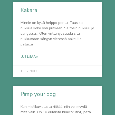
Kakara
Minnie on kyllä helppo pentu. Taas sai
nukkua koko yön putkeen. Se tosin nukkuu jo
sängyssä… Olen yrittänyt saada sitä
nukkumaan sängyn vieressä paksulla
patjalla,
LUE LISÄÄ »
11.12.2009
Pimp your dog
Kun mielikuvistusta riittää, niin voi myydä
mitä vain. On 10 erilaista hilavitkutint, josta