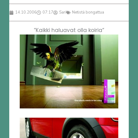
14.10.2006
07:17
Sari
Netistä bongattua
”Kaikki haluavat olla koiria”