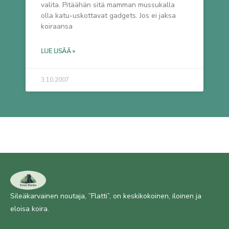
valita. Pitäähän sitä mamman mussukalla
olla katu-uskottavat gadgets. Jos ei jaksa
koiraansa
LUE LISÄÄ »
3.10.2007
Sileäkarvainen noutaja, ”Flatti”, on keskikokoinen, iloinen ja
eloisa koira.