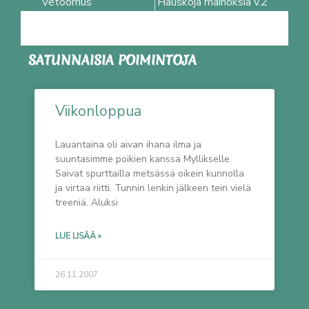
Vetoomus
Hauskoja mainoksia v.2
SATUNNAISIA POIMINTOJA
Viikonloppua
Lauantaina oli aivan ihana ilma ja
suuntasimme poikien kanssa Myllikselle.
Saivat spurttailla metsässä oikein kunnolla
ja virtaa riitti. Tunnin lenkin jälkeen tein vielä
treeniä. Aluksi
LUE LISÄÄ »
26.11.2007