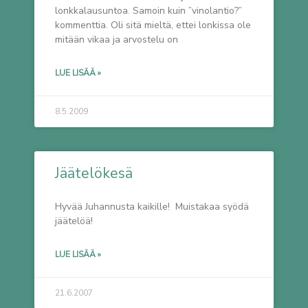
lonkkalausuntoa. Samoin kuin ”vinolantio?”
kommenttia. Oli sitä mieltä, ettei lonkissa ole
mitään vikaa ja arvostelu on
LUE LISÄÄ »
8.5.2009
Jäätelökesä
Hyvää Juhannusta kaikille! Muistakaa syödä
jäätelöä!
LUE LISÄÄ »
21.6.2007