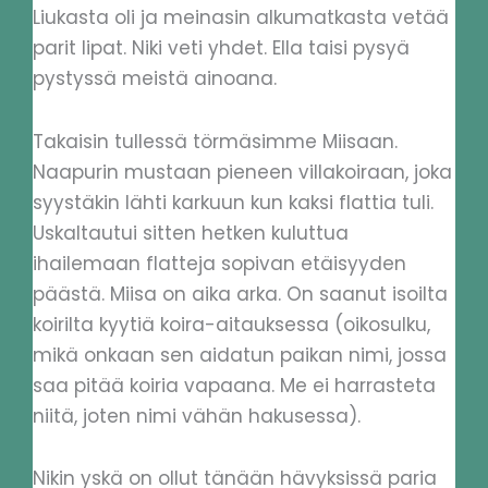
Liukasta oli ja meinasin alkumatkasta vetää
parit lipat. Niki veti yhdet. Ella taisi pysyä
pystyssä meistä ainoana.
Takaisin tullessä törmäsimme Miisaan.
Naapurin mustaan pieneen villakoiraan, joka
syystäkin lähti karkuun kun kaksi flattia tuli.
Uskaltautui sitten hetken kuluttua
ihailemaan flatteja sopivan etäisyyden
päästä. Miisa on aika arka. On saanut isoilta
koirilta kyytiä koira-aitauksessa (oikosulku,
mikä onkaan sen aidatun paikan nimi, jossa
saa pitää koiria vapaana. Me ei harrasteta
niitä, joten nimi vähän hakusessa).
Nikin yskä on ollut tänään hävyksissä paria