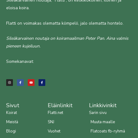
Sileäkarvainen noutaja, ”Flatti”, on keskikokoinen, iloinen ja
eloisa koira.
Flatti on voimakas olematta kömpelö, jalo olematta hontelo.
Sileäkarvainen noutaja on koiramaailman Peter Pan. Aina valmis
pieneen kujeiluun.
Somekanavat:
I
F
Y
F
n
a
o
a
s
c
u
c
t
e
t
e
a
b
u
b
g
o
b
o
r
o
e
o
a
k
k
m
-
-
f
f
Sivut
Eläinlinkit
Linkkivinkit
Koirat
Flatti.net
Sarin sivu
Meistä
SNJ
Muuta maalle
Blogi
Vuohet
Flatcoats fb-ryhmä