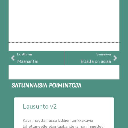
Prev
Nex
Edellinen
Seuraava
Maanantai
Ellalla on asiaa
SATUNNAISIA POIMINTOJA
Lausunto v2
Kävin näyttämässä Eddien lonkkakuvia
lähettäneelle eläinlääkärille ja hän ihmetteli