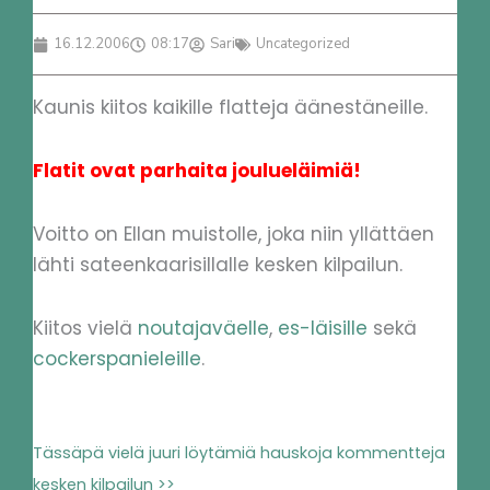
16.12.2006
08:17
Sari
Uncategorized
Kaunis kiitos kaikille flatteja äänestäneille.
Flatit ovat parhaita joulueläimiä!
Voitto on Ellan muistolle, joka niin yllättäen
lähti sateenkaarisillalle kesken kilpailun.
Kiitos vielä
noutajaväelle
,
es-läisille
sekä
cockerspanieleille
.
Tässäpä vielä juuri löytämiä hauskoja kommentteja
kesken kilpailun >>