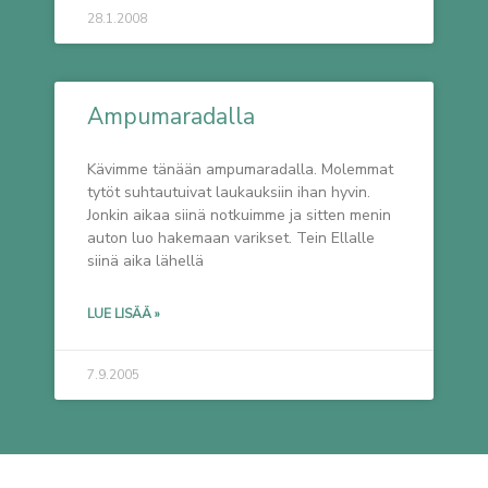
28.1.2008
Ampumaradalla
Kävimme tänään ampumaradalla. Molemmat
tytöt suhtautuivat laukauksiin ihan hyvin.
Jonkin aikaa siinä notkuimme ja sitten menin
auton luo hakemaan varikset. Tein Ellalle
siinä aika lähellä
LUE LISÄÄ »
7.9.2005