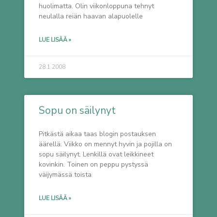
huolimatta. Olin viikonloppuna tehnyt
neulalla reiän haavan alapuolelle
LUE LISÄÄ »
28.1.2008
Sopu on säilynyt
Pitkästä aikaa taas blogin postauksen
äärellä. Viikko on mennyt hyvin ja pojilla on
sopu säilynyt. Lenkillä ovat leikkineet
kovinkin. Toinen on peppu pystyssä
väijymässä toista
LUE LISÄÄ »