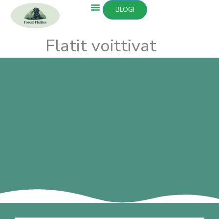
Siirry
BLOGI
sisältöön
Flatit voittivat