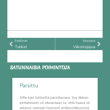
Prev
Nex
Edellinen
Seuraava
Tuhkat
Viikonloppua
SATUNNAISIA POIMINTOJA
Parsittu
Alfie kävi tohtorilla parsittavana. Syy tikkien
pettämiseen oli oikeastaan se, että haava oli
alkanut voimaan huonosti antibioottikuurista