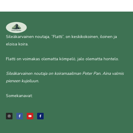
Sileäkarvainen noutaja, ”Flatti”, on keskikokoinen, iloinen ja
eloisa koira.
Flatti on voimakas olematta kömpelö, jalo olematta hontelo.
Sileäkarvainen noutaja on koiramaailman Peter Pan. Aina valmis
pieneen kujeiluun.
Somekanavat:
I
F
Y
F
n
a
o
a
s
c
u
c
t
e
t
e
a
b
u
b
g
o
b
o
r
o
e
o
a
k
k
m
-
-