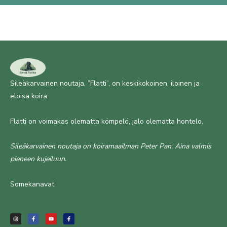
Sileäkarvainen noutaja, ”Flatti”, on keskikokoinen, iloinen ja
eloisa koira.
Flatti on voimakas olematta kömpelö, jalo olematta hontelo.
Sileäkarvainen noutaja on koiramaailman Peter Pan. Aina valmis
pieneen kujeiluun.
Somekanavat:
I
F
Y
F
n
a
o
a
s
c
u
c
t
e
t
e
a
b
u
b