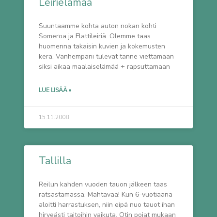
Leirielämää
Suuntaamme kohta auton nokan kohti
Someroa ja Flattileiriä. Olemme taas
huomenna takaisin kuvien ja kokemusten
kera. Vanhempani tulevat tänne viettämään
siksi aikaa maalaiselämää + rapsuttamaan
LUE LISÄÄ »
15.11.2008
Tallilla
Reilun kahden vuoden tauon jälkeen taas
ratsastamassa. Mahtavaa! Kun 6-vuotiaana
aloitti harrastuksen, niin eipä nuo tauot ihan
hirveästi taitoihin vaikuta. Otin pojat mukaan