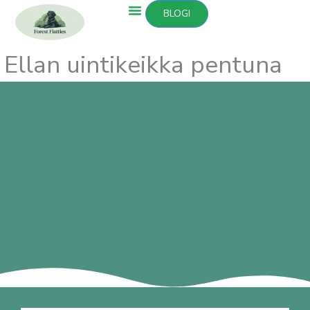
Siirry
BLOGI
sisältöön
Ellan uintikeikka pentuna