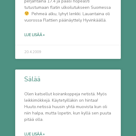
perjantaina 17.4 ja pääsi nopeasti
tutustumaan flatin ulkoilutukseen Suomessa
Pehmeä alku, lyhyt lenkki. Lauantaina oli
vuorossa Flattien päänäyttely Hyvinkäällä.
LUE LISÄÄ »
20.4.2009
Sälää
Olen katsellut koirankoppeja netistä. Myös
leikkimökkejä. Käytetyilläkin on hintaa!
Huuto.netissä huusin yhtä muovista kun oli
niin halpa, mutta lopetin, kun kyllä sen puuta
pitää olla.
LUE LISÄÄ »