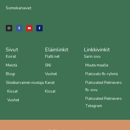
Somekanavat:
I
F
Y
F
n
a
o
a
s
c
u
c
t
e
t
e
a
b
u
b
g
o
b
o
r
o
e
o
a
k
k
m
-
-
f
f
Sivut
Eläinlinkit
Linkkivinkit
Koirat
Flatti.net
Sarin sivu
Meistä
SNJ
Muuta maalle
Blogi
Vuohet
Flatcoats fb-ryhmä
Sileäkarvainen noutaja
Kanat
Flatcoated Retrievers
fb-sivu
Kissat
Kissat
Flatcoated Retrievers
Vuohet
Telegram