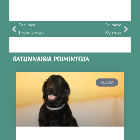
Prev
Nex
Edellinen
Seuraava
Leirielämää
Kylmää
SATUNNAISIA POIMINTOJA
RUOKA