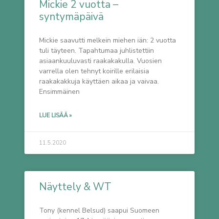
Mickie 2 vuotta –
syntymäpäivä
Mickie saavutti melkein miehen iän: 2 vuotta
tuli täyteen. Tapahtumaa juhlistettiin
asiaankuuluvasti raakakakulla. Vuosien
varrella olen tehnyt koirille erilaisia
raakakakkuja käyttäen aikaa ja vaivaa.
Ensimmäinen
LUE LISÄÄ »
11.5.2020
Näyttely & WT
Tony (kennel Belsud) saapui Suomeen