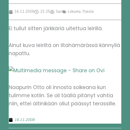
16.11.2008
23:25
Sari
Liikunta
,
Yleistä
Ei tullut sitten järkkäriä uitettua leirillä.
Ainut kuva leiriltä on iltahämärässä kännyllä
napattu.
Naapurin Otto oli innosta soikeana kun
tulimme kotiin. Se oli täällä pitänyt vahtia
niin, ettei äitinikään ollut päässyt terassille.
16.11.2008