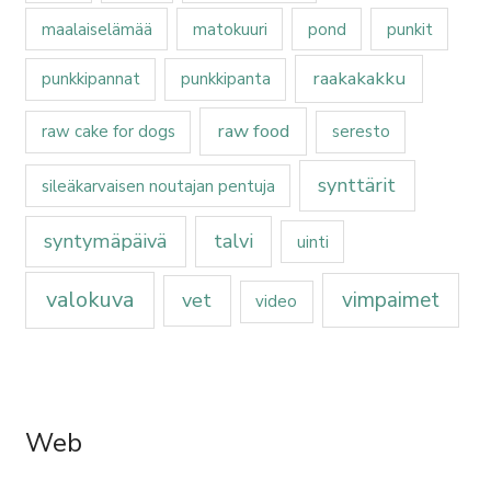
maalaiselämää
matokuuri
pond
punkit
raakakakku
punkkipannat
punkkipanta
raw food
raw cake for dogs
seresto
synttärit
sileäkarvaisen noutajan pentuja
syntymäpäivä
talvi
uinti
valokuva
vimpaimet
vet
video
Web