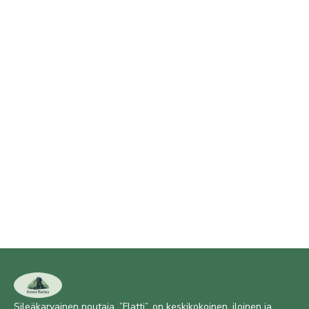
Sileäkarvainen noutaja, ”Flatti”, on keskikokoinen, iloinen ja