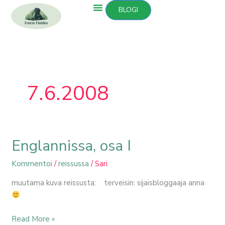
Siirry
BLOGI
sisältöön
7.6.2008
Englannissa, osa I
Englannissa,
osa
Kommentoi
/
reissussa
/
Sari
I
muutama kuva reissusta: terveisin: sijaisbloggaaja anna
Read More »