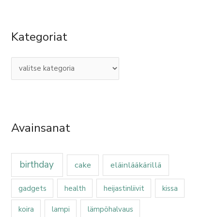
r
:
Kategoriat
Avainsanat
birthday
cake
eläinlääkärillä
gadgets
health
heijastinliivit
kissa
koira
lampi
lämpöhalvaus