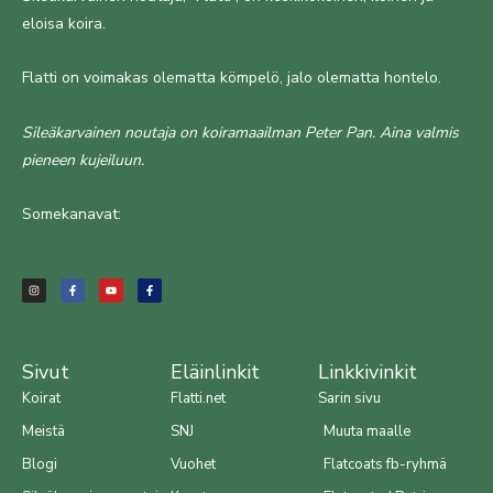
eloisa koira.
Flatti on voimakas olematta kömpelö, jalo olematta hontelo.
Sileäkarvainen noutaja on koiramaailman Peter Pan. Aina valmis
pieneen kujeiluun.
Somekanavat:
I
F
Y
F
n
a
o
a
s
c
u
c
t
e
t
e
a
b
u
b
g
o
b
o
r
o
e
o
a
k
k
m
-
-
f
f
Sivut
Eläinlinkit
Linkkivinkit
Koirat
Flatti.net
Sarin sivu
Meistä
SNJ
Muuta maalle
Blogi
Vuohet
Flatcoats fb-ryhmä