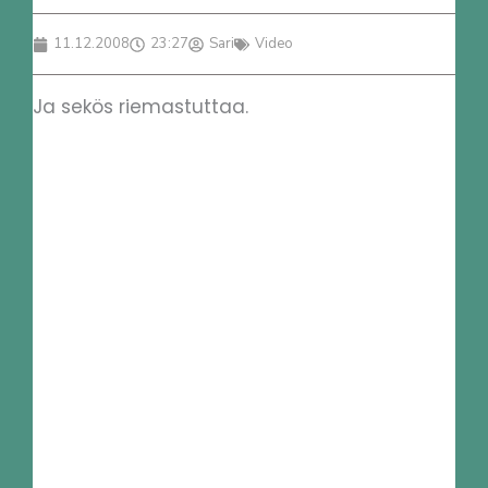
11.12.2008
23:27
Sari
Video
Ja sekös riemastuttaa.