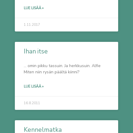
LUE LISÄÄ »
1.11.2017
Ihan itse
… omin pikku tassuin. Ja herkkusuin. Alfie
Miten niin rysän päältä kiinni?
LUE LISÄÄ »
16.8.2011
Kennelmatka