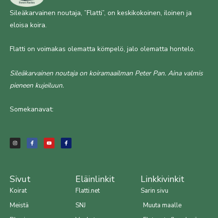
Sileäkarvainen noutaja, ”Flatti”, on keskikokoinen, iloinen ja
eloisa koira.
Flatti on voimakas olematta kömpelö, jalo olematta hontelo.
Sileäkarvainen noutaja on koiramaailman Peter Pan. Aina valmis
pieneen kujeiluun.
Somekanavat:
I
F
Y
F
n
a
o
a
s
c
u
c
t
e
t
e
a
b
u
b
g
o
b
o
r
o
e
o
a
k
k
m
-
-
f
f
Sivut
Eläinlinkit
Linkkivinkit
Koirat
Flatti.net
Sarin sivu
Meistä
SNJ
Muuta maalle