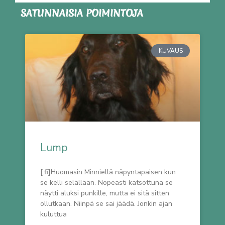
SATUNNAISIA POIMINTOJA
KUVAUS
Lump
[:fi]Huomasin Minniellä näpyntapaisen kun
se kelli selällään. Nopeasti katsottuna se
näytti aluksi punkille, mutta ei sitä sitten
ollutkaan. Niinpä se sai jäädä. Jonkin ajan
kuluttua