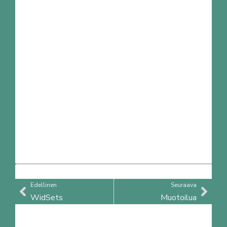
Prev
Nex
Edellinen
Seuraava
WidSets
Muotoilua