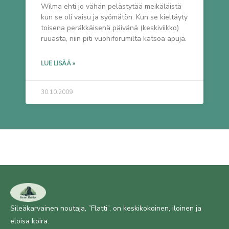
Wilma ehti jo vähän pelästytää meikäläistä
kun se oli vaisu ja syömätön. Kun se kieltäyty
toisena peräkkäisenä päivänä (keskiviikko)
ruuasta, niin piti vuohiforumilta katsoa apuja.
LUE LISÄÄ »
30.10.2009
Sileäkarvainen noutaja, ”Flatti”, on keskikokoinen, iloinen ja
eloisa koira.