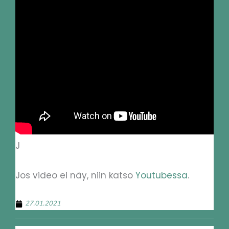
J
Jos video ei näy, niin katso
Youtubessa
.
27.01.2021