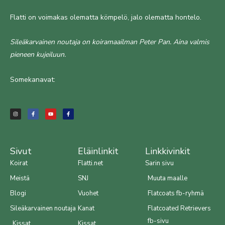
Flatti on voimakas olematta kömpelö, jalo olematta hontelo.
Sileäkarvainen noutaja on koiramaailman Peter Pan. Aina valmis
pieneen kujeiluun.
Somekanavat:
I
F
Y
F
n
a
o
a
s
c
u
c
t
e
t
e
a
b
u
b
g
o
b
o
r
o
e
o
a
k
k
m
-
-
f
f
Sivut
Eläinlinkit
Linkkivinkit
Koirat
Flatti.net
Sarin sivu
Meistä
SNJ
Muuta maalle
Blogi
Vuohet
Flatcoats fb-ryhmä
Sileäkarvainen noutaja
Kanat
Flatcoated Retrievers
fb-sivu
Kissat
Kissat