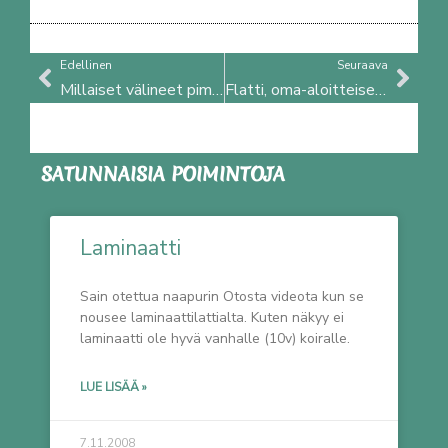
Prev
Nex
Edellinen
Seuraava
Millaiset välineet pimeällä? 4 vinkkiä
Flatti, oma-aloitteisesti metsästävä
SATUNNAISIA POIMINTOJA
Laminaatti
Sain otettua naapurin Otosta videota kun se
nousee laminaattilattialta. Kuten näkyy ei
laminaatti ole hyvä vanhalle (10v) koiralle.
LUE LISÄÄ »
7.11.2008