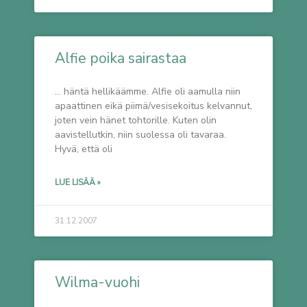
Alfie poika sairastaa
… häntä hellikäämme. Alfie oli aamulla niin
apaattinen eikä piimä/vesisekoitus kelvannut,
joten vein hänet tohtorille. Kuten olin
aavistellutkin, niin suolessa oli tavaraa.
Hyvä, että oli
LUE LISÄÄ »
31.12.2007
Wilma-vuohi