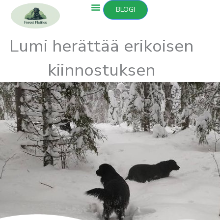
Siirry
BLOGI
sisältöön
Lumi herättää erikoisen
kiinnostuksen