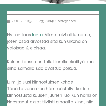
27.01.2021
09:12
Sari
Uncategorized
Nyt on taas
lunta
. Viime talvi oli lumeton,
joten osaa arvostaa sitä kun ulkona on
valoisaa & eloisaa.
Koirien kanssa on tullut lumikenkäiltyä, kun
siinä samalla saa avattua polkua.
Lumi ja uusi kiinnostuksen kohde
Tänä talvena olen hämmästellyt koirien
kiinnostusta kuusen juurien luo. Kun hanki on
kinostanut oksat tiiviisti alhaalta kiinni, niin