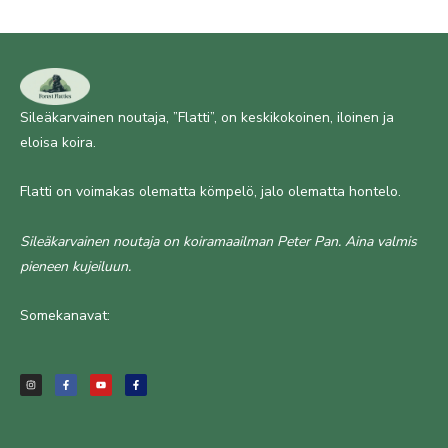
Sileäkarvainen noutaja, ”Flatti”, on keskikokoinen, iloinen ja
eloisa koira.
Flatti on voimakas olematta kömpelö, jalo olematta hontelo.
Sileäkarvainen noutaja on koiramaailman Peter Pan. Aina valmis
pieneen kujeiluun.
Somekanavat:
I
F
Y
F
n
a
o
a
s
c
u
c
t
e
t
e
a
b
u
b
g
o
b
o
r
o
e
o
a
k
k
m
-
-
f
f