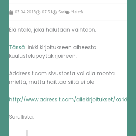
03.04.2013
07:51
Sari
Yleistä
Eläintalo, joka halutaan vaihtoon.
Tässä
linkki kirjoitukseen aiheesta
kuulustelupöytäkirjoineen.
Addressit.com sivustosta voi olla monta
mieltä, mutta haittaa siitä ei ole.
http://www.adressit.com/allekirjoitukset/karkki
Surullista.