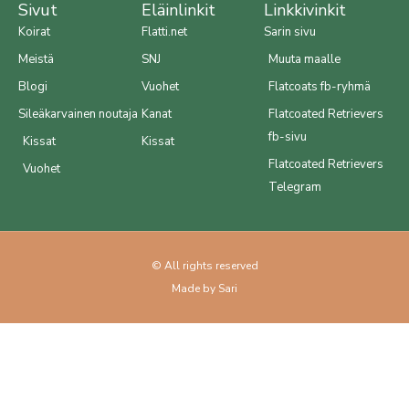
Sivut
Eläinlinkit
Linkkivinkit
Koirat
Flatti.net
Sarin sivu
Meistä
SNJ
Muuta maalle
Blogi
Vuohet
Flatcoats fb-ryhmä
Sileäkarvainen noutaja
Kanat
Flatcoated Retrievers
fb-sivu
Kissat
Kissat
Flatcoated Retrievers
Vuohet
Telegram
© All rights reserved
Made by Sari