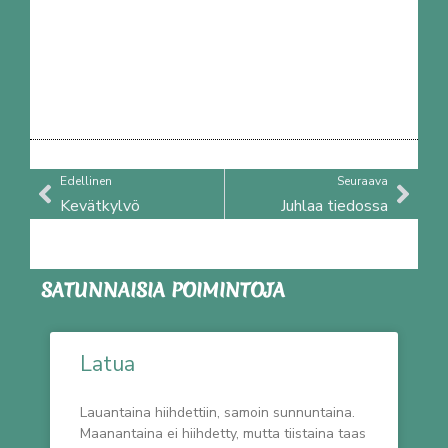
Prev
Nex
Edellinen
Seuraava
Kevätkylvö
Juhlaa tiedossa
SATUNNAISIA POIMINTOJA
Latua
Lauantaina hiihdettiin, samoin sunnuntaina.
Maanantaina ei hiihdetty, mutta tiistaina taas