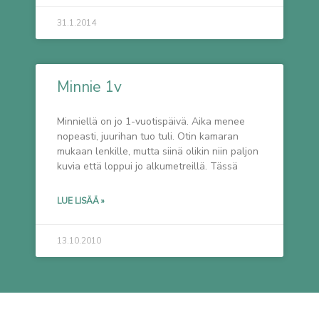
31.1.2014
Minnie 1v
Minniellä on jo 1-vuotispäivä. Aika menee
nopeasti, juurihan tuo tuli. Otin kamaran
mukaan lenkille, mutta siinä olikin niin paljon
kuvia että loppui jo alkumetreillä. Tässä
LUE LISÄÄ »
13.10.2010