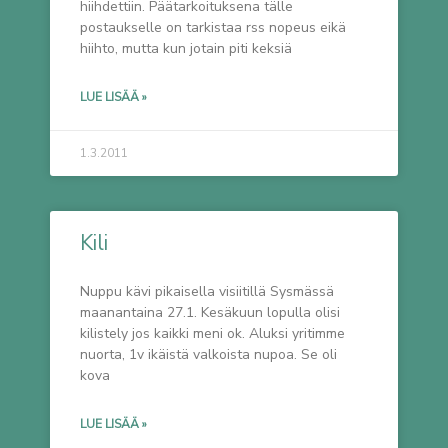
hiihdettiin. Päätarkoituksena tälle
postaukselle on tarkistaa rss nopeus eikä
hiihto, mutta kun jotain piti keksiä
LUE LISÄÄ »
1.3.2011
Kili
Nuppu kävi pikaisella visiitillä Sysmässä
maanantaina 27.1. Kesäkuun lopulla olisi
kilistely jos kaikki meni ok. Aluksi yritimme
nuorta, 1v ikäistä valkoista nupoa. Se oli
kova
LUE LISÄÄ »