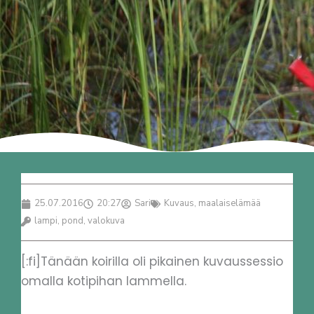
25.07.2016
20:27
Sari
Kuvaus
,
maalaiselämää
lampi
,
pond
,
valokuva
[:fi]Tänään koirilla oli pikainen kuvaussessio
omalla kotipihan lammella.