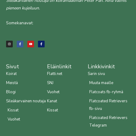
Sileäkarvainen noutaja on koiramaailman Peter Pan. Aina valmis
pieneen kujeiluun.
Somekanavat:
I
F
Y
F
n
a
o
a
s
c
u
c
t
e
t
e
a
b
u
b
g
o
b
o
r
o
e
o
a
k
k
m
-
-
f
f
Sivut
Eläinlinkit
Linkkivinkit
Koirat
Flatti.net
Sarin sivu
Meistä
SNJ
Muuta maalle
Blogi
Vuohet
Flatcoats fb-ryhmä
Sileäkarvainen noutaja
Kanat
Flatcoated Retrievers
fb-sivu
Kissat
Kissat
Flatcoated Retrievers
Vuohet
Telegram