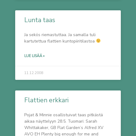
Lunta taas
Ja sekös riemastuttaa. Ja samalla tuli
kartutettua flattien kuntopiiritilastoa
LUE LISÄÄ »
11.12.2008
Flattien erkkari
Pojat & Minnie osallistuivat taas pitkästä
aikaa näyttelyyn 28.5. Tuomari: Sarah
Whittakaker, GB Flat Garden’s Alfred XV
AVO EH Plenty big enough for me and