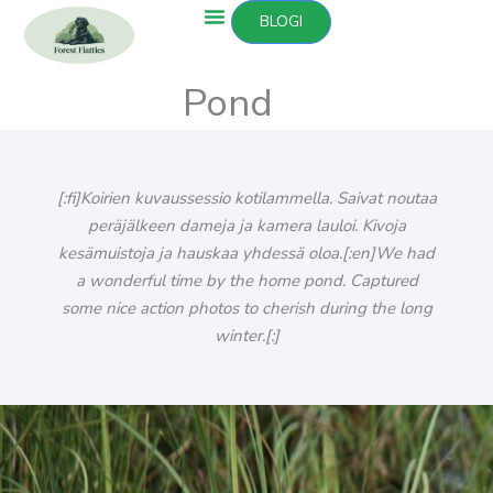
Siirry
BLOGI
sisältöön
Pond
[:fi]Koirien kuvaussessio kotilammella. Saivat noutaa
peräjälkeen dameja ja kamera lauloi. Kivoja
kesämuistoja ja hauskaa yhdessä oloa.[:en]We had
a wonderful time by the home pond. Captured
some nice action photos to cherish during the long
winter.[:]