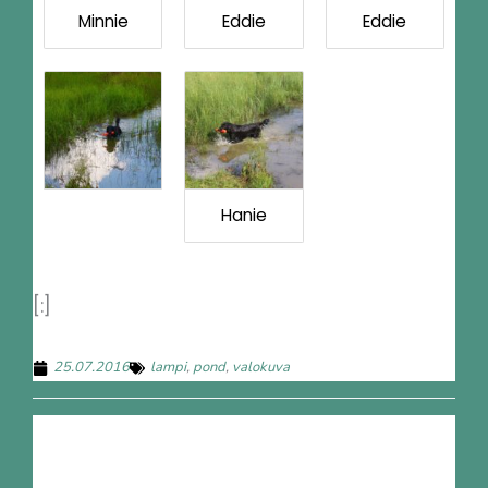
Minnie
Eddie
Eddie
Hanie
[:]
25.07.2016
lampi
,
pond
,
valokuva