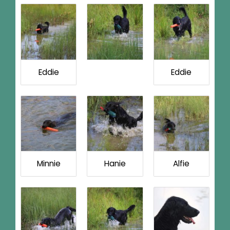
Eddie
Eddie
Minnie
Hanie
Alfie