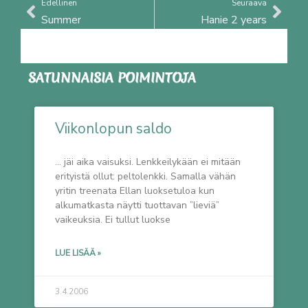
Prev
Nex
Edellinen
Seuraava
Summer
Hanie 2 years
SATUNNAISIA POIMINTOJA
Viikonlopun saldo
… jäi aika vaisuksi. Lenkkeilykään ei mitään
erityistä ollut: peltolenkki. Samalla vähän
yritin treenata Ellan luoksetuloa kun
alkumatkasta näytti tuottavan ”lieviä”
vaikeuksia. Ei tullut luokse
LUE LISÄÄ »
3.4.2006