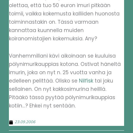
olettaa, että tuo 50 euron imuri pitkään
toimii, vaikka kokemusta kalliiden huonosta
toiminnastakin on. Tässä varmaan
kannattaa kuunnella muiden
koiranomistajien kokemuksia. Any?
Vanhemmillani kävi aikoinaan se kuuluisa
pölynimurikauppias kotona. Ostivat häneltä
imurin, joka on nyt n. 25 vuotta vanha ja
edelleen pelittää. Olisko se
Nilfisk
tai joku
sellainen. On nyt kakkosimurina heilllä.
Pitääkö tässä pyytää pölynimurikauppias
kotiin…? Ehkei nyt sentään.
23.09.2006