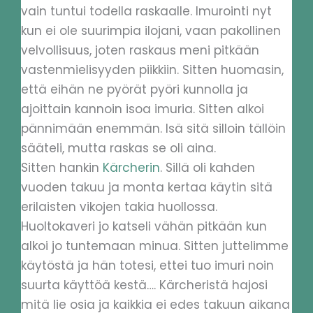
vain tuntui todella raskaalle. Imurointi nyt
kun ei ole suurimpia ilojani, vaan pakollinen
velvollisuus, joten raskaus meni pitkään
vastenmielisyyden piikkiin. Sitten huomasin,
että eihän ne pyörät pyöri kunnolla ja
ajoittain kannoin isoa imuria. Sitten alkoi
pännimään enemmän. Isä sitä silloin tällöin
sääteli, mutta raskas se oli aina.
Sitten hankin
Kärcherin
. Sillä oli kahden
vuoden takuu ja monta kertaa käytin sitä
erilaisten vikojen takia huollossa.
Huoltokaveri jo katseli vähän pitkään kun
alkoi jo tuntemaan minua. Sitten juttelimme
käytöstä ja hän totesi, ettei tuo imuri noin
suurta käyttöä kestä…. Kärcheristä hajosi
mitä lie osia ja kaikkia ei edes takuun aikana