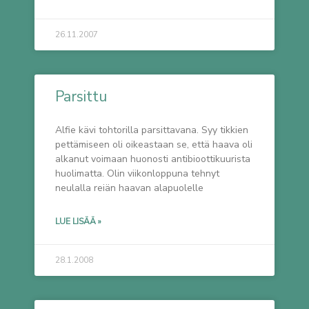
26.11.2007
Parsittu
Alfie kävi tohtorilla parsittavana. Syy tikkien
pettämiseen oli oikeastaan se, että haava oli
alkanut voimaan huonosti antibioottikuurista
huolimatta. Olin viikonloppuna tehnyt
neulalla reiän haavan alapuolelle
LUE LISÄÄ »
28.1.2008