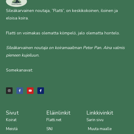
Sileäkarvainen noutaja, ”Flatti”, on keskikokoinen, iloinen ja
eloisa koira.
Flatti on voimakas olematta kömpelö, jalo olematta hontelo.
Sileäkarvainen noutaja on koiramaailman Peter Pan. Aina valmis
pieneen kujeiluun.
Somekanavat:
I
F
Y
F
n
a
o
a
s
c
u
c
t
e
t
e
a
b
u
b
g
o
b
o
r
o
e
o
a
k
k
m
-
-
f
f
Sivut
Eläinlinkit
Linkkivinkit
Koirat
Flatti.net
Sarin sivu
Meistä
SNJ
Muuta maalle