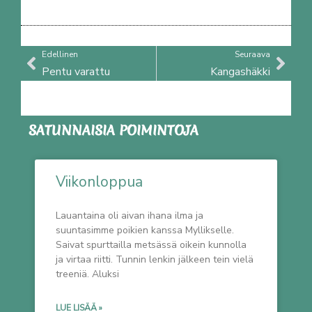
Prev
Nex
Edellinen
Seuraava
Pentu varattu
Kangashäkki
SATUNNAISIA POIMINTOJA
Viikonloppua
Lauantaina oli aivan ihana ilma ja
suuntasimme poikien kanssa Myllikselle.
Saivat spurttailla metsässä oikein kunnolla
ja virtaa riitti. Tunnin lenkin jälkeen tein vielä
treeniä. Aluksi
LUE LISÄÄ »