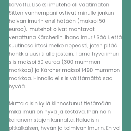
korvattu. Lisäksi imuteho oli vaatimaton.
Sitten vanhempani ostivat minulle jonkun
halvan imurin ensi hätään (maksoi 50
euroa). Imutehot olivat mahtavat
verrattuna Kärcheriin. Ihana imuri! Sääli, että
suutinosa irtosi melko nopeasti, joten pitää
hankkia uusi tilalle jostain. Tämä hyvä imuri
siis maksoi 50 euroa (300 mummon
markkaa) ja Kärcher maksoi 1490 mummon
markkaa. Hinnalla ei siis välttämättä saa
hyvää.
Mutta olisin kyllä kiinnostunut tietämään
mikä imuri on hyvä ja kestävä. Ihan näin
koiranomistajan kannalta. Haluaisin
pitkäikäisen, hyvän ja toimivan imurin. En voi