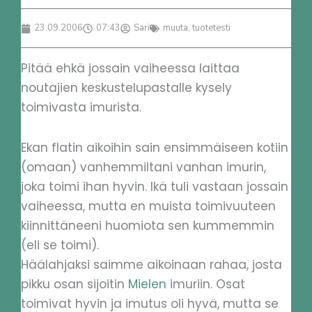
23.09.2006
07:43
Sari
muuta
,
tuotetesti
Pitää ehkä jossain vaiheessa laittaa
noutajien keskustelupastalle kysely
toimivasta imurista.
Ekan flatin aikoihin sain ensimmäiseen kotiin
(omaan) vanhemmiltani vanhan imurin,
joka toimi ihan hyvin. Ikä tuli vastaan jossain
vaiheessa, mutta en muista toimivuuteen
kiinnittäneeni huomiota sen kummemmin
(eli se toimi).
Häälahjaksi saimme aikoinaan rahaa, josta
pikku osan sijoitin
Mielen
imuriin. Osat
toimivat hyvin ja imutus oli hyvä, mutta se