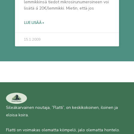
lemmikkinsä tiedot mikrosirunumeroineen voi
lisätä á 20€/lemmikki. Mietin, että jos
LUE LISÄÄ »
15.1.2009
Sileäkarvainen noutaja, ”Flatti”, on keskikokoinen, iloinen ja
eloisa koira.
Flatti on voimakas olematta kömpelö, jalo olematta hontelo.