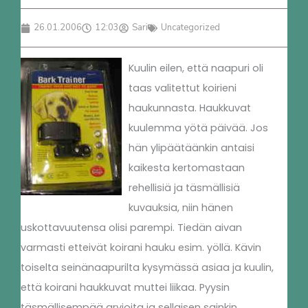
26.01.2006
12:03
Sari
Uncategorized
Kuulin eilen, että naapuri oli
taas valitettut koirieni
haukunnasta. Haukkuvat
kuulemma yötä päivää. Jos
hän ylipäätäänkin antaisi
kaikesta kertomastaan
rehellisiä ja täsmällisiä
kuvauksia, niin hänen
uskottavuutensa olisi parempi. Tiedän aivan
varmasti etteivät koirani hauku esim. yöllä. Kävin
toiselta seinänaapurilta kysymässä asiaa ja kuulin,
että koirani haukkuvat muttei liikaa. Pyysin
täsmällisempää arvioita ja sellaisen sainkin.