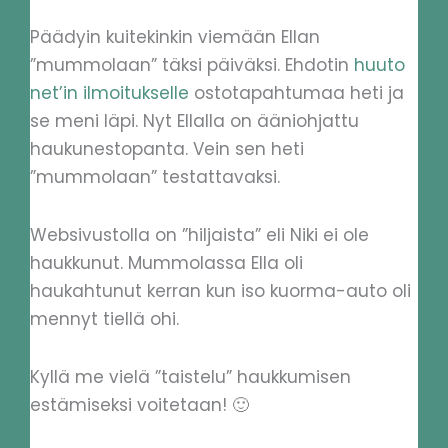
Päädyin kuitekinkin viemään Ellan
”mummolaan” täksi päiväksi. Ehdotin
huuto
net’in ilmoitukselle
ostotapahtumaa heti ja
se meni läpi. Nyt Ellalla on ääniohjattu
haukunestopanta. Vein sen heti
”mummolaan” testattavaksi.
Websivustolla on ”hiljaista” eli Niki ei ole
haukkunut. Mummolassa Ella oli
haukahtunut kerran kun iso kuorma-auto oli
mennyt tiellä ohi.
Kyllä me vielä ”taistelu” haukkumisen
estämiseksi voitetaan! 🙂