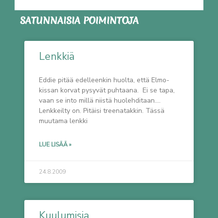
SATUNNAISIA POIMINTOJA
Lenkkiä
Eddie pitää edelleenkin huolta, että Elmo-
kissan korvat pysyvät puhtaana. Ei se tapa,
vaan se into millä niistä huolehditaan….
Lenkkeilty on. Pitäisi treenatakkin. Tässä
muutama lenkki
LUE LISÄÄ »
24.8.2009
Kuulumisia