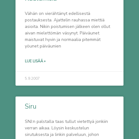
Vähän on vierähtänyt edellisestä
postauksesta. Ajattelin rauhassa miettiä
asioita. Nikin poistumisen jälkeen olen ollut
aivan mielettömän väsynyt. Päiväunet
maistuvat hyvin ja normaalia pitemmät
yöunet päiväunien
LUE LISÄÄ »
5.9.2007
Siru
SNJ:n palstalla taas tullut vietettyä jonkiin
verran aikaa. Löysin keskustelun
sirutuksesta ja linkin palveluun, johon