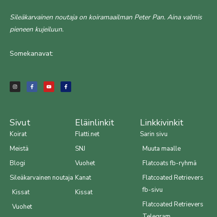
Sileäkarvainen noutaja on koiramaailman Peter Pan. Aina valmis
pieneen kujeiluun.
Somekanavat:
I
F
Y
F
n
a
o
a
s
c
u
c
t
e
t
e
a
b
u
b
g
o
b
o
r
o
e
o
a
k
k
m
-
-
f
f
Sivut
Eläinlinkit
Linkkivinkit
Koirat
Flatti.net
Sarin sivu
Meistä
SNJ
Muuta maalle
Blogi
Vuohet
Flatcoats fb-ryhmä
Sileäkarvainen noutaja
Kanat
Flatcoated Retrievers
fb-sivu
Kissat
Kissat
Flatcoated Retrievers
Vuohet
Telegram