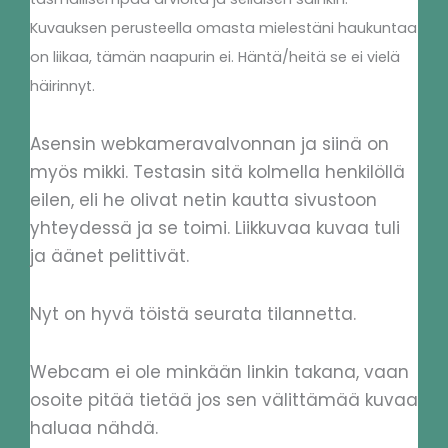
Kuvauksen perusteella omasta mielestäni haukuntaa
on liikaa, tämän naapurin ei. Häntä/heitä se ei vielä
häirinnyt.
Asensin webkameravalvonnan ja siinä on
myös mikki. Testasin sitä kolmella henkilöllä
eilen, eli he olivat netin kautta sivustoon
yhteydessä ja se toimi. Liikkuvaa kuvaa tuli
ja äänet pelittivät.
Nyt on hyvä töistä seurata tilannetta.
Webcam ei ole minkään linkin takana, vaan
osoite pitää tietää jos sen välittämää kuvaa
haluaa nähdä.